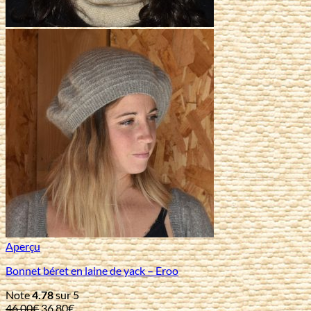
Aperçu
Bonnet béret en laine de yack – Eroo
Note
4.78
sur 5
Le
Le
46,00
€
36,80
€