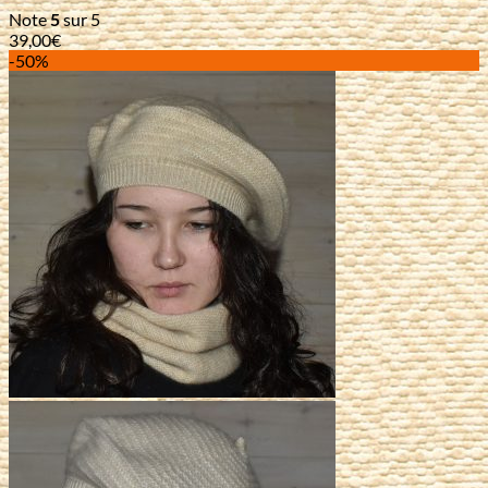
Note
5
sur 5
39,00
€
-50%