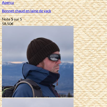
Aperçu
Bonnet chaud en laine de yack
Note
5
sur 5
58,50
€