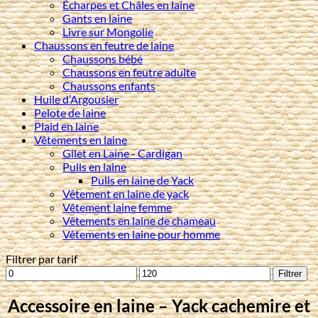
Écharpes et Châles en laine
Gants en laine
Livre sur Mongolie
Chaussons en feutre de laine
Chaussons bébé
Chaussons en feutre adulte
Chaussons enfants
Huile d’Argousier
Pelote de laine
Plaid en laine
Vêtements en laine
Gilet en Laine - Cardigan
Pulls en laine
Pulls en laine de Yack
Vêtement en laine de yack
Vêtement laine femme
Vêtements en laine de chameau
Vêtements en laine pour homme
Filtrer par tarif
Prix
Prix
Filtrer
min
max
Accessoire en laine – Yack cachemire et