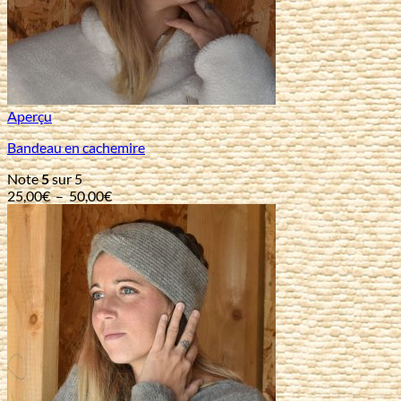
Aperçu
Bandeau en cachemire
Note
5
sur 5
Plage
25,00
€
–
50,00
€
de
prix :
25,00€
à
50,00€