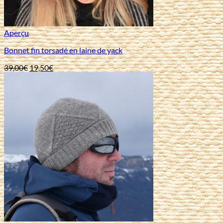
Aperçu
Bonnet fin torsadé en laine de yack
Le
Le
39,00
€
19,50
€
prix
prix
initial
actuel
était :
est :
39,00€.
19,50€.