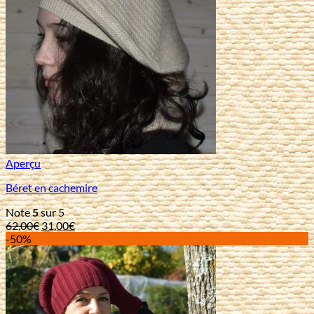
Aperçu
Béret en cachemire
Note
5
sur 5
Le
Le
62,00
€
31,00
€
prix
prix
-50%
initial
actuel
était :
est :
62,00€.
31,00€.