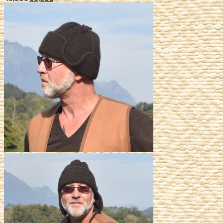
prix
prix
initial
actuel
était :
est :
46,00€.
36,80€.