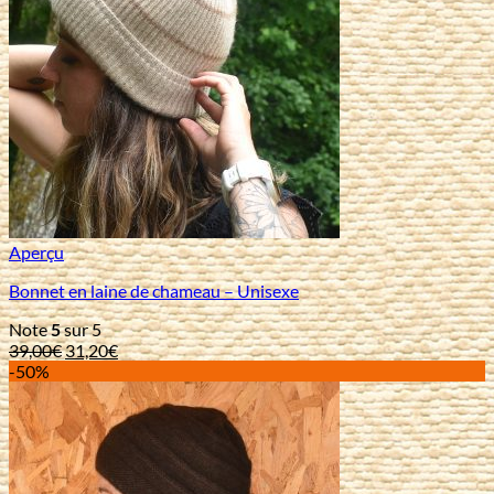
Aperçu
Bonnet en laine de chameau – Unisexe
Note
5
sur 5
Le
Le
39,00
€
31,20
€
prix
prix
-50%
initial
actuel
était :
est :
39,00€.
31,20€.