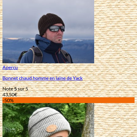
Aperçu
Bonnet chaud homme en laine de Yack
Note
5
sur 5
43,50
€
-50%