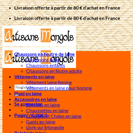
Passer
Livraison offerte à partir de 80 € d’achat en France
au
Livraison offerte à partir de 80 € d’achat en France
contenu
Chaussons en feutre de laine
Chaussons bébé
Chaussons enfants
Chaussons en feutre adulte
Vêtements en laine
Vêtement laine femme
Recherche
Vêtements en laine pour homme
pour :
Plaid en laine
Accessoires en laine
Se connecter
Bonnets en laine
Chaussettes en laine
Panier /
0,00
€
0
Écharpes et Châles en laine
Gants en laine
Livre sur Mongolie
Pelote de laine