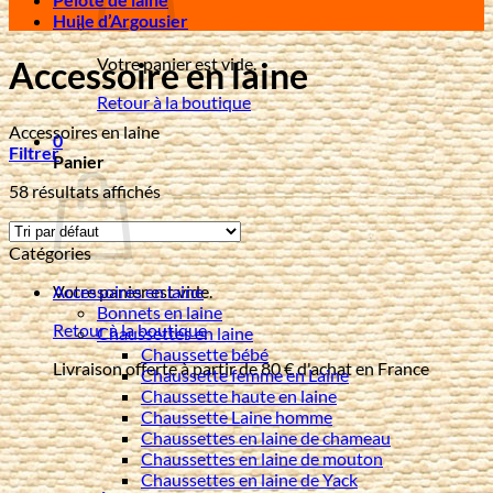
Huile d’Argousier
Votre panier est vide.
Accessoire en laine
Retour à la boutique
Accessoires en laine
0
Filtrer
Panier
58 résultats affichés
Catégories
Accessoires en laine
Votre panier est vide.
Bonnets en laine
Retour à la boutique
Chaussettes en laine
Chaussette bébé
Livraison offerte à partir de 80 € d'achat en France
Chaussette femme en Laine
Chaussette haute en laine
Chaussette Laine homme
Chaussettes en laine de chameau
Chaussettes en laine de mouton
Chaussettes en laine de Yack