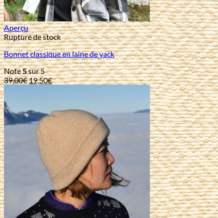
Aperçu
Rupture de stock
Bonnet classique en laine de yack
Note
5
sur 5
Le
Le
39,00
€
19,50
€
prix
prix
initial
actuel
était :
est :
39,00€.
19,50€.