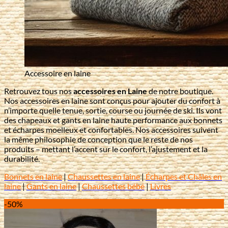
Accessoire en laine
Retrouvez tous nos
accessoires en Laine
de notre boutique.
Nos accessoires en laine sont conçus pour ajouter du confort à
n’importe quelle tenue, sortie, course ou journée de ski. Ils vont
des chapeaux et gants en laine haute performance aux bonnets
et écharpes moelleux et confortables. Nos accessoires suivent
la même philosophie de conception que le reste de nos
produits – mettant l’accent sur le confort, l’ajustement et la
durabilité.
Bonnets en laine
|
Chaussettes en laine
|
Écharpes et Châles en
laine
|
Gants en laine
|
Chaussettes bébé
|
Livres
-50%