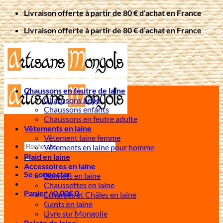
Passer
Livraison offerte à partir de 80 € d’achat en France
au
Livraison offerte à partir de 80 € d’achat en France
contenu
Chaussons en feutre de laine
Chaussons bébé
Chaussons enfants
Chaussons en feutre adulte
Vêtements en laine
Vêtement laine femme
Recherche
Vêtements en laine pour homme
pour :
Plaid en laine
Accessoires en laine
Se connecter
Bonnets en laine
Chaussettes en laine
Panier /
0,00
€
0
Écharpes et Châles en laine
Gants en laine
Livre sur Mongolie
Pelote de laine