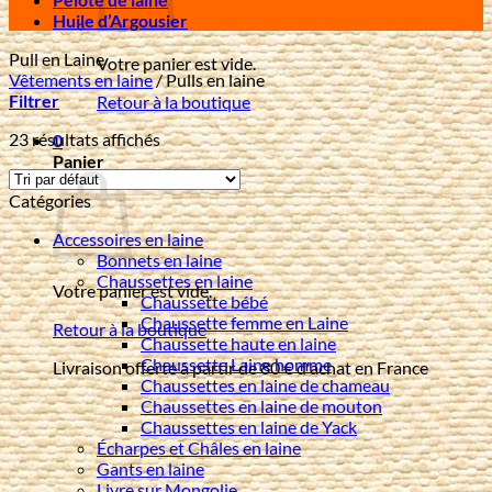
Huile d’Argousier
Pull en Laine
Votre panier est vide.
Vêtements en laine
/
Pulls en laine
Filtrer
Retour à la boutique
23 résultats affichés
0
Panier
Catégories
Accessoires en laine
Bonnets en laine
Chaussettes en laine
Votre panier est vide.
Chaussette bébé
Chaussette femme en Laine
Retour à la boutique
Chaussette haute en laine
Chaussette Laine homme
Livraison offerte à partir de 80 € d'achat en France
Chaussettes en laine de chameau
Chaussettes en laine de mouton
Chaussettes en laine de Yack
Écharpes et Châles en laine
Gants en laine
Livre sur Mongolie