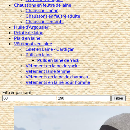
Chaussons en feutre de laine
Chaussons bébé
Chaussons en feutre adulte
Chaussons enfants
Huile d’Argousier
Pelote de laine
Plaid en laine
Vêtements en laine
Gilet en Laine - Cardigan
Pulls en laine
Pulls en laine de Yack
Vêtement en laine de yack
Vêtement laine femme
Vêtements en laine de chameau
Vêtements en laine pour homme
Filtrer par tarif
Prix
Prix
Filtrer
min
max