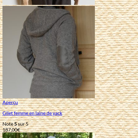
Aperçu
Gilet femme en laine de yack
Note
5
sur 5
187,00
€