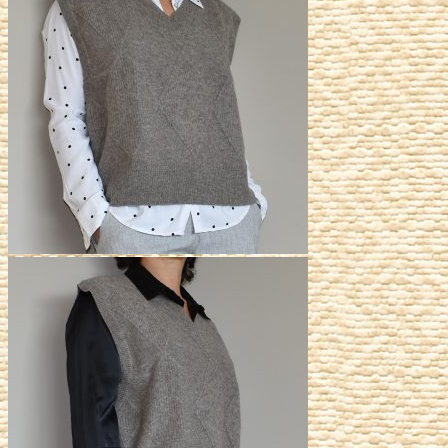
était :
est :
149,00€.
74,50€.