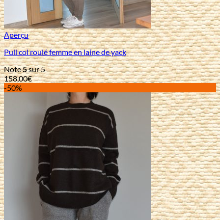
Aperçu
Pull col roulé femme en laine de yack
Note
5
sur 5
158,00
€
-50%