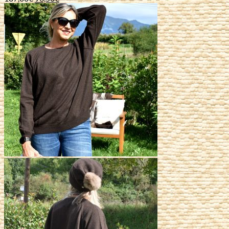
prix
prix
initial
actuel
était :
est :
187,00€.
93,50€.