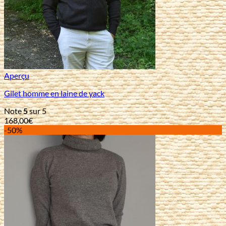
Aperçu
Gilet homme en laine de yack
Note
5
sur 5
168,00
€
-50%