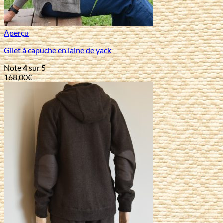
Aperçu
Gilet à capuche en laine de yack
Note
4
sur 5
168,00
€