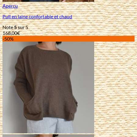
Aperçu
Pull en laine confortable et chaud
Note
5
sur 5
168,00
€
-50%