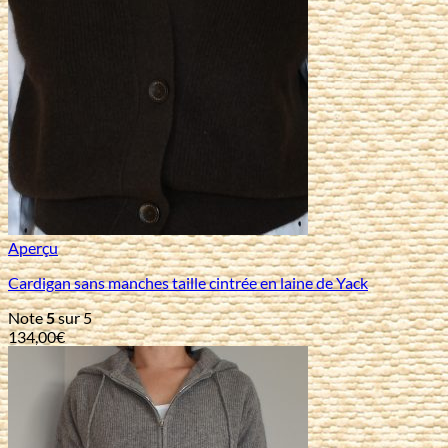
Aperçu
Cardigan sans manches taille cintrée en laine de Yack
Note
5
sur 5
134,00
€