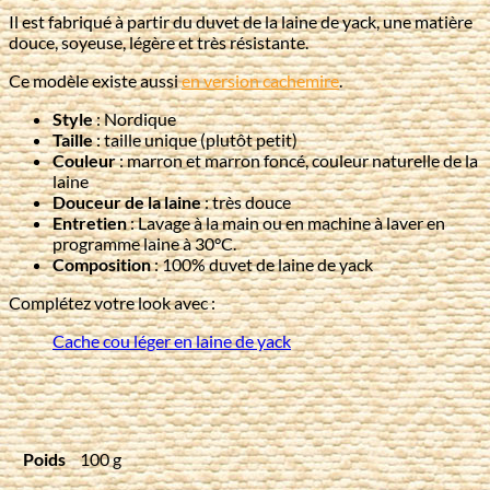
Il est fabriqué à partir du duvet de la laine de yack, une matière
douce, soyeuse, légère et très résistante.
Ce modèle existe aussi
en version cachemire
.
Style
: Nordique
Taille
: taille unique (plutôt petit)
Couleur
: marron et marron foncé, couleur naturelle de la
laine
Douceur de la laine
: très douce
Entretien
: Lavage à la main ou en machine à laver en
programme laine à 30°C.
Composition
: 100% duvet de laine de yack
Complétez votre look avec :
Cache cou léger en laine de yack
Poids
100 g