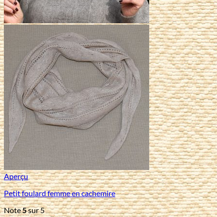
Aperçu
Petit foulard femme en cachemire
Note
5
sur 5