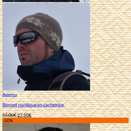
Aperçu
Bonnet nordique en cachemire
Le
Le
55,00
€
27,50
€
prix
prix
-50%
initial
actuel