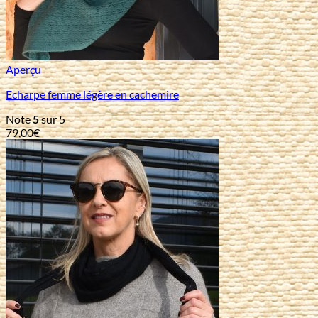
Aperçu
Echarpe femme légère en cachemire
Note
5
sur 5
79,00
€