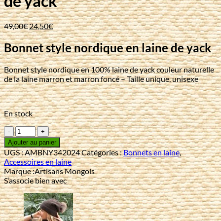
de yack
Le
Le
49,00
€
24,50
€
prix
prix
initial
actuel
Bonnet style nordique en laine de yack
était :
est :
49,00€.
24,50€.
Bonnet style nordique en 100% laine de yack couleur naturelle
de la laine marron et marron foncé – Taille unique, unisexe
En stock
quantité
de
Ajouter au panier
Bonnet
UGS :
AMBNY342024
Catégories :
Bonnets en laine
,
style
Accessoires en laine
nordique
Marque :
Artisans Mongols
en
S’associe bien avec
laine
de
yack