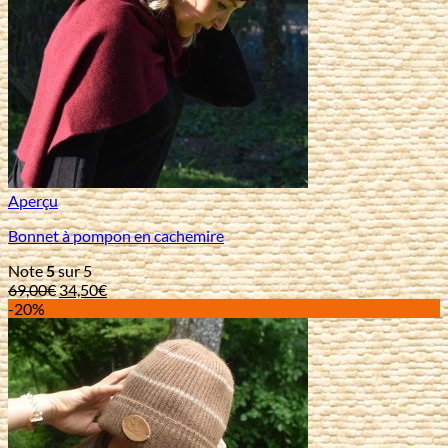
Aperçu
Bonnet à pompon en cachemire
Note
5
sur 5
Le
Le
69,00
€
34,50
€
prix
prix
-20%
initial
actuel
était :
est :
69,00€.
34,50€.