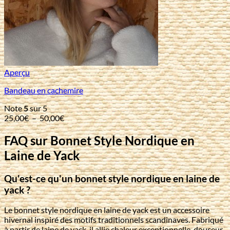
Aperçu
Bandeau en cachemire
Note
5
sur 5
Plage
25,00
€
–
50,00
€
de
prix :
FAQ sur Bonnet Style Nordique en
25,00€
Laine de Yack
à
50,00€
Qu'est-ce qu'un bonnet style nordique en laine de
yack ?
Le bonnet style nordique en laine de yack est un accessoire
hivernal inspiré des motifs traditionnels scandinaves. Fabriqué
à partir de laine de yack, il allie chaleur exceptionnelle, douceur