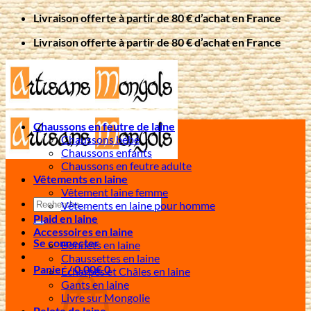
Passer
Livraison offerte à partir de 80 € d’achat en France
au
Livraison offerte à partir de 80 € d’achat en France
contenu
Chaussons en feutre de laine
Chaussons bébé
Chaussons enfants
Chaussons en feutre adulte
Vêtements en laine
Vêtement laine femme
Recherche
Vêtements en laine pour homme
pour :
Plaid en laine
Accessoires en laine
Se connecter
Bonnets en laine
Chaussettes en laine
Panier /
0,00
€
0
Écharpes et Châles en laine
Gants en laine
Livre sur Mongolie
Pelote de laine