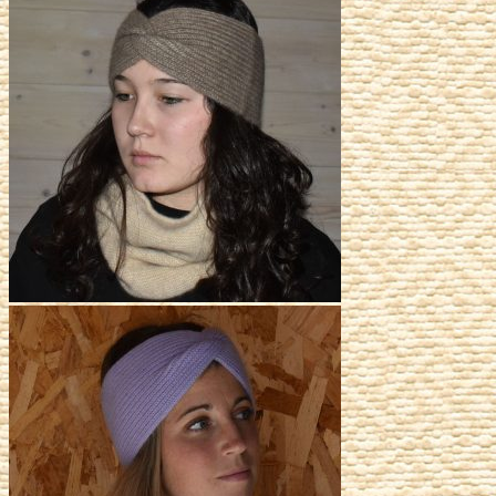
était :
est :
55,00€.
27,50€.