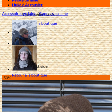
Huile d’Argousier
Accessoires en laine
/
Bonnets en laine
Votre panier est vide.
Retour à la boutique
0
Panier
Votre panier est vide.
Retour à la boutique
-50%
Livraison offerte à partir de 80 € d'achat en France