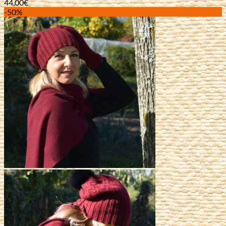
44,00
€
-50%