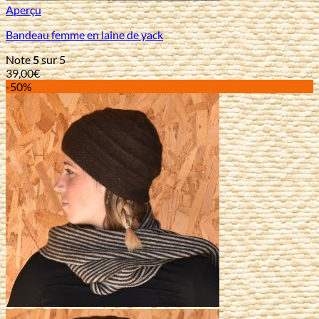
Aperçu
Bandeau femme en laine de yack
Note
5
sur 5
39,00
€
-50%