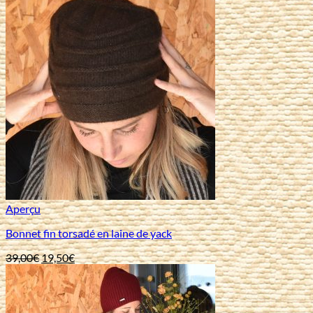
Aperçu
Bonnet fin torsadé en laine de yack
Le
Le
39,00
€
19,50
€
prix
prix
initial
actuel
était :
est :
39,00€.
19,50€.