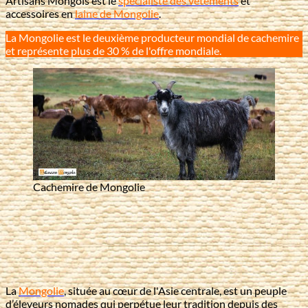
Artisans Mongols est le
spécialiste des vêtements
et
accessoires en
laine de Mongolie
.
La Mongolie est le deuxième producteur mondial de cachemire
et représente plus de 30 % de l'offre mondiale.
Cachemire de Mongolie
La
Mongolie
, située au cœur de l'Asie centrale, est un peuple
d’éleveurs nomades qui perpétue leur tradition depuis des