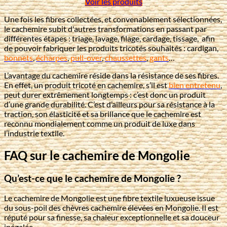
Voir les produits
Une fois les fibres collectées, et convenablement sélectionnées,
le cachemire subit d'autres transformations en passant par
différentes étapes : triage, lavage, filage, cardage, tissage, afin
de pouvoir fabriquer les produits tricotés souhaités : cardigan,
bonnets
,
écharpes
,
pull-over
,
chaussettes
,
gants
…
L’avantage du cachemire réside dans la résistance de ses fibres.
En effet, un produit tricoté en cachemire, s’il est
bien entretenu
,
peut durer extrêmement longtemps : c’est donc un produit
d’une grande durabilité. C’est d’ailleurs pour sa résistance à la
traction, son élasticité et sa brillance que le cachemire est
reconnu mondialement comme un produit de luxe dans
l’industrie textile.
FAQ sur le cachemire de Mongolie
Qu’est-ce que le cachemire de Mongolie ?
Le cachemire de Mongolie est une fibre textile luxueuse issue
du sous-poil des chèvres cachemire élevées en Mongolie. Il est
réputé pour sa finesse, sa chaleur exceptionnelle et sa douceur
inégalée.