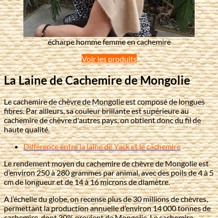
écharpe homme femme en cachemire
Voir les produits
La Laine de Cachemire de Mongolie
Le cachemire de chèvre de Mongolie est composé de longues
fibres. Par ailleurs, sa couleur brillante est supérieure au
cachemire de chèvre d'autres pays, on obtient donc du fil de
haute qualité.
Différence entre la laine de Yack et le cachemire
Le rendement moyen du cachemire de chèvre de Mongolie est
d’environ 250 à 280 grammes par animal, avec des poils de 4 à 5
cm de longueur et de 14 à 16 microns de diamètre.
A l’échelle du globe, on recense plus de 30 millions de chèvres,
permettant la production annuelle d’environ 14 000 tonnes de
cachemire, dont 30% provient de Mongolie. Le cachemire