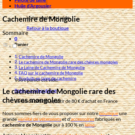
Huile d’Argousier
Cachemire de Mongolie
Votre panier est vide.
Retour à la boutique
Sommaire
0
Panier
Cachemire de Mongolie
Le cachemire de Mongolie rare des chèvres mongoles
La Laine de Cachemire de Mongolie
FAQ sur le cachemire de Mongolie
Produits en laine de cachemire
Votre panier est vide.
Le cachemire de Mongolie rare des
Retour à la boutique
chèvres mongoles
Livraison offerte à partir de 80 € d'achat en France
Nous sommes fiers de vous proposer sur notre
boutique
une
grande
variété de vêtements
et d'
accessoires
fabriqués en
cachemire de Mongolie
pur à 100 % en
laine
.