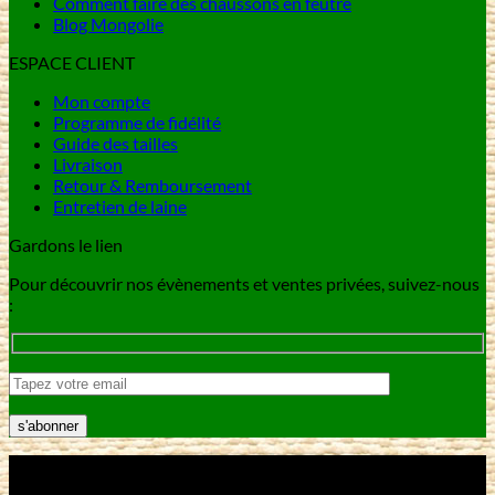
Comment faire des chaussons en feutre
Blog Mongolie
ESPACE CLIENT
Mon compte
Programme de fidélité
Guide des tailles
Livraison
Retour & Remboursement
Entretien de laine
Gardons le lien
Pour découvrir nos évènements et ventes privées, suivez-nous
:
V