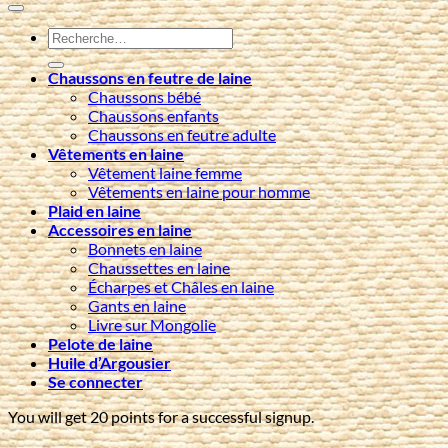
Recherche
pour :
Chaussons en feutre de laine
Chaussons bébé
Chaussons enfants
Chaussons en feutre adulte
Vêtements en laine
Vêtement laine femme
Vêtements en laine pour homme
Plaid en laine
Accessoires en laine
Bonnets en laine
Chaussettes en laine
Écharpes et Châles en laine
Gants en laine
Livre sur Mongolie
Pelote de laine
Huile d’Argousier
Se connecter
You will get 20 points for a successful signup.