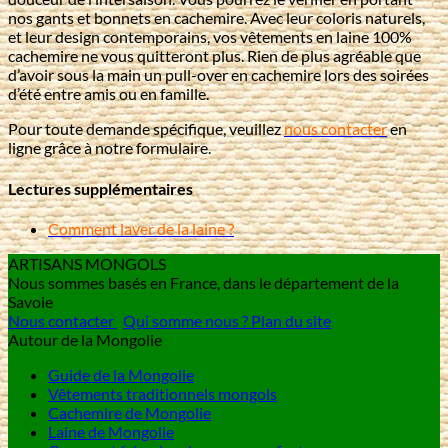
nos gants et bonnets en cachemire. Avec leur coloris naturels,
et leur design contemporains, vos vêtements en laine 100%
cachemire ne vous quitteront plus. Rien de plus agréable que
d’avoir sous la main un pull-over en cachemire lors des soirées
d’été entre amis ou en famille.
Pour toute demande spécifique, veuillez
nous contacter
en
ligne grâce à notre formulaire.
Lectures supplémentaires
Comment laver de la laine ?
ARTISANS MONGOLS
Nous sommes basés en France, dans le département de la
Savoie
Nous contacter
Qui somme nous ?
Plan du site
Autour de la Mongolie
Guide de la Mongolie
Vêtements traditionnels mongols
Cachemire de Mongolie
Laine de Mongolie