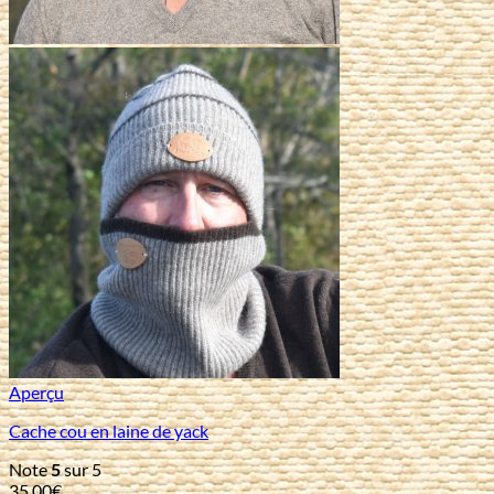
Aperçu
Cache cou en laine de yack
Note
5
sur 5
35,00
€