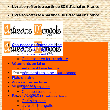
Passer
Livraison offerte à partir de 80 € d’achat en France
au
Livraison offerte à partir de 80 € d’achat en France
contenu
Chaussons en feutre de laine
Chaussons bébé
Chaussons enfants
Chaussons en feutre adulte
Vêtements en laine
Vêtement laine femme
Recherche
Vêtements en laine pour homme
pour :
Plaid en laine
Accessoires en laine
Se connecter
Bonnets en laine
Chaussettes en laine
Panier /
0,00
€
0
Écharpes et Châles en laine
Gants en laine
Livre sur Mongolie
Pelote de laine