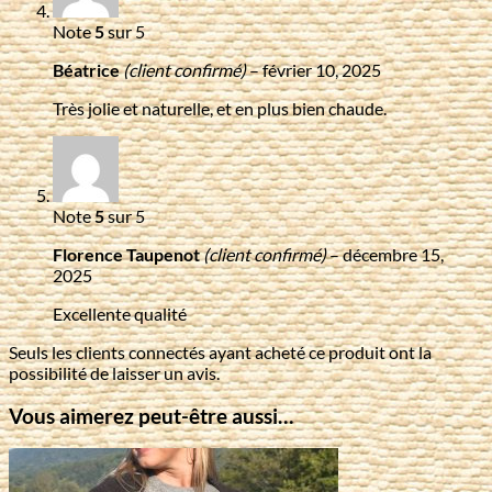
Note
5
sur 5
Béatrice
(client confirmé)
–
février 10, 2025
Très jolie et naturelle, et en plus bien chaude.
Note
5
sur 5
Florence Taupenot
(client confirmé)
–
décembre 15,
2025
Excellente qualité
Seuls les clients connectés ayant acheté ce produit ont la
possibilité de laisser un avis.
Vous aimerez peut-être aussi…