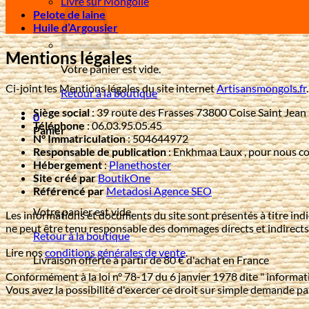
Livre sur Mongolie
Pelote de laine
Huile d’Argousier
Mentions légales
Votre panier est vide.
Ci-joint les Mentions légales du site internet
Artisansmongols.fr
Retour à la boutique
Siège social
: 39 route des Frasses 73800 Coise Saint Jean
0
Téléphone
: 06.03.95.05.45
Panier
N° Immatriculation
: 504644972
Responsable de publication
: Enkhmaa Laux , pour nous con
Hébergement
:
Planethoster
Site créé par
BoutikOne
Référencé par
Metadosi Agence SEO
Votre panier est vide.
Les informations et documents du site sont présentés à titre indic
ne peut être tenu responsable des dommages directs et indirects c
Retour à la boutique
Lire nos
conditions générales de vente
.
Livraison offerte à partir de 80 € d'achat en France
Conformément à la loi n° 78-17 du 6 janvier 1978 dite " informati
Vous avez la possibilité d'exercer ce droit sur simple demande p