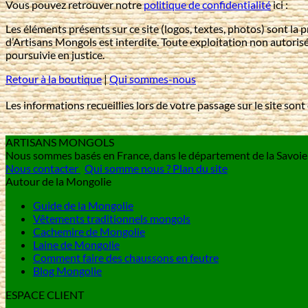
Vous pouvez retrouver notre
politique de confidentialité
ici :
Les éléments présents sur ce site (logos, textes, photos) sont la
d’Artisans Mongols est interdite. Toute exploitation non autoris
poursuivie en justice.
Retour à la boutique
|
Qui sommes-nous
Les informations recueillies lors de votre passage sur le site so
ARTISANS MONGOLS
Nous sommes basés en France, dans le département de la Savo
Nous contacter
Qui somme nous ?
Plan du site
Autour de la Mongolie
Guide de la Mongolie
Vêtements traditionnels mongols
Cachemire de Mongolie
Laine de Mongolie
Comment faire des chaussons en feutre
Blog Mongolie
ESPACE CLIENT