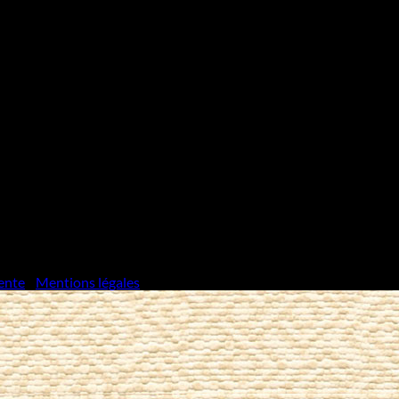
ente
/
Mentions légales