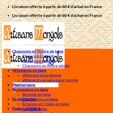
Passer
Livraison offerte à partir de 80 € d’achat en France
au
Livraison offerte à partir de 80 € d’achat en France
contenu
Chaussons en feutre de laine
Chaussons bébé
Chaussons enfants
Chaussons en feutre adulte
Vêtements en laine
Vêtement laine femme
Vêtements en laine pour homme
Recherche
Plaid en laine
pour :
Accessoires en laine
Bonnets en laine
Se connecter
Chaussettes en laine
Écharpes et Châles en laine
Panier /
0,00
€
0
Gants en laine