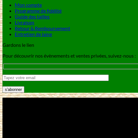
Mon compte
Programme de fidélité
Guide des tailles
Livraison
Retour & Remboursement
Entretien de laine
Gardons le lien
Pour découvrir nos évènements et ventes privées, suivez-nous :