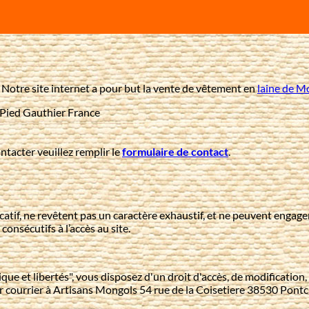
. Notre site internet a pour but la vente de vêtement en
laine de M
 Pied Gauthier France
tacter veuillez remplir le
formulaire de contact
.
atif, ne revêtent pas un caractère exhaustif, et ne peuvent engager 
onsécutifs à l’accès au site.
que et libertés", vous disposez d'un droit d'accès, de modification
ar courrier à Artisans Mongols 54 rue de la Coisetiere 38530 Pontc