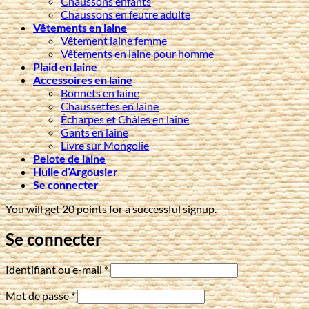
Chaussons enfants
Chaussons en feutre adulte
Vêtements en laine
Vêtement laine femme
Vêtements en laine pour homme
Plaid en laine
Accessoires en laine
Bonnets en laine
Chaussettes en laine
Écharpes et Châles en laine
Gants en laine
Livre sur Mongolie
Pelote de laine
Huile d’Argousier
Se connecter
You will get 20 points for a successful signup.
Se connecter
Obligatoire
Identifiant ou e-mail
*
Obligatoire
Mot de passe
*