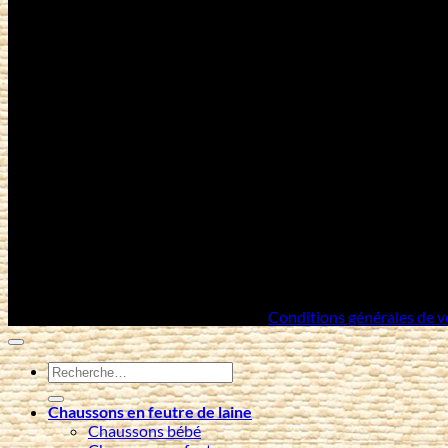
Copyright 2026 ©
Artisans Mongols
/
Conditions générales de v
Recherche
pour :
Chaussons en feutre de laine
Chaussons bébé