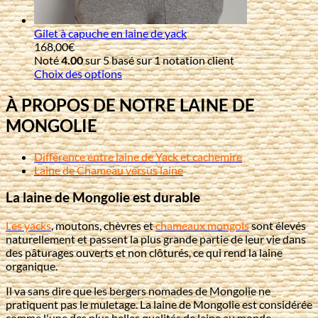
Gilet à capuche en laine de yack
168,00
€
Noté
4.00
sur 5 basé sur
1
notation client
Choix des options
À PROPOS DE NOTRE LAINE DE
MONGOLIE
Différence entre laine de Yack et cachemire
Laine de Chameau versus laine
La laine de Mongolie est durable
Les yacks
, moutons, chèvres et
chameaux mongols
sont élevés
naturellement et passent la plus grande partie de leur vie dans
des pâturages ouverts et non clôturés, ce qui rend la laine
organique.
Il va sans dire que les bergers nomades de Mongolie ne
pratiquent pas le muletage. La laine de Mongolie est considérée
comme l'une des plus belles qualités de laine au monde.