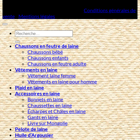
Copyright 2026 ©
Artisans Mongols
/
Conditions générales de
vente
/
Mentions légales
Recherche
pour :
Chaussons en feutre de laine
Chaussons bébé
Chaussons enfants
Chaussons en feutre adulte
Vêtements en laine
Vêtement laine femme
Vêtements en laine pour homme
Plaid en laine
Accessoires en laine
Bonnets en laine
Chaussettes en laine
Écharpes et Châles en laine
Gants en laine
Livre sur Mongolie
Pelote de laine
Huile d’Argousier