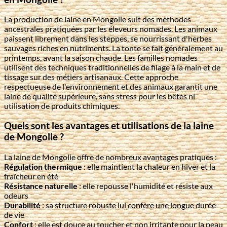
La production de laine en Mongolie suit des méthodes
ancestrales pratiquées par les éleveurs nomades. Les animaux
paissent librement dans les steppes, se nourrissant d'herbes
sauvages riches en nutriments. La tonte se fait généralement au
printemps, avant la saison chaude. Les familles nomades
utilisent des techniques traditionnelles de filage à la main et de
tissage sur des métiers artisanaux. Cette approche
respectueuse de l'environnement et des animaux garantit une
laine de qualité supérieure, sans stress pour les bêtes ni
utilisation de produits chimiques.
Quels sont les avantages et utilisations de la laine
de Mongolie ?
La laine de Mongolie offre de nombreux avantages pratiques :
Régulation thermique
: elle maintient la chaleur en hiver et la
fraîcheur en été
Résistance naturelle
: elle repousse l'humidité et résiste aux
odeurs
Durabilité
: sa structure robuste lui confère une longue durée
de vie
Confort
: elle est douce au toucher et non irritante pour la peau