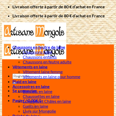
Passer
Livraison offerte à partir de 80 € d’achat en France
au
Livraison offerte à partir de 80 € d’achat en France
contenu
Chaussons en feutre de laine
Chaussons bébé
Chaussons enfants
Chaussons en feutre adulte
Vêtements en laine
Vêtement laine femme
Recherche
Vêtements en laine pour homme
pour :
Plaid en laine
Accessoires en laine
Se connecter
Bonnets en laine
Chaussettes en laine
Panier /
0,00
€
0
Écharpes et Châles en laine
Gants en laine
Livre sur Mongolie
Pelote de laine