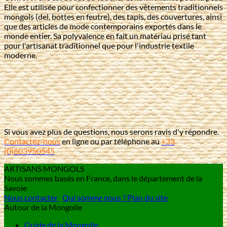
Elle est utilisée pour confectionner des vêtements traditionnels
mongols (del, bottes en feutre), des tapis, des couvertures, ainsi
que des articles de mode contemporains exportés dans le
monde entier. Sa polyvalence en fait un matériau prisé tant
pour l'artisanat traditionnel que pour l'industrie textile
moderne.
Si vous avez plus de questions, nous serons ravis d'y répondre.
Contactez-nous
en ligne ou par téléphone au
+33
(0)603950545
ARTISANS MONGOLS
Nous sommes basés en France, dans le département de la
Savoie
Nous contacter
Qui somme nous ?
Plan du site
Autour de la Mongolie
Guide de la Mongolie