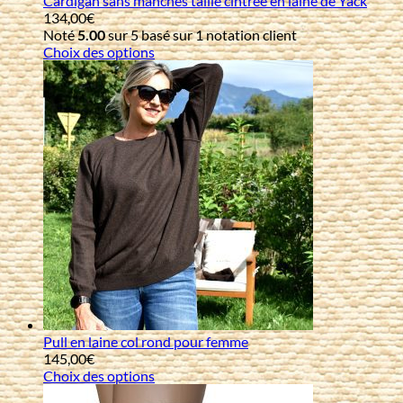
Cardigan sans manches taille cintrée en laine de Yack
134,00
€
Noté
5.00
sur 5 basé sur
1
notation client
Choix des options
Pull en laine col rond pour femme
145,00
€
Choix des options