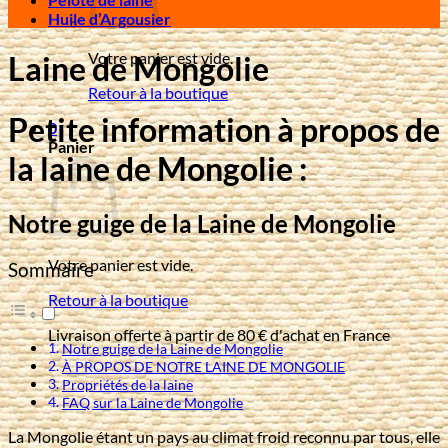
Huile d’Argousier
Votre panier est vide.
Laine de Mongolie
Retour à la boutique
Petite information à propos de
0
Panier
la laine de Mongolie :
Notre guige de la Laine de Mongolie
Votre panier est vide.
Sommaire
Retour à la boutique
Livraison offerte à partir de 80 € d'achat en France
Notre guige de la Laine de Mongolie
À PROPOS DE NOTRE LAINE DE MONGOLIE
Propriétés de la laine
FAQ sur la Laine de Mongolie
La Mongolie étant un pays au climat froid reconnu par tous, elle