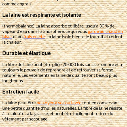
comme engrais.
La laine est respirante et isolante
(thermobalance) La laine absorbe et libère jusqu'à 30 % de
vapeur d'eau dans l'atmosphère, ce qui vous
garde au chaud en
hiver
et au
frais en été
. La laine isole bien, elle fournit et retient
la chaleur.
Durable et élastique
La fibre de laine peut être pliée 20 000 fois sans se rompre et a
toujours le pouvoir de reprendre et de retrouver sa forme
naturelle. Les vêtements en laine de qualité sont beaux plus
longtemps.
Entretien facile
La laine peut être
nettoyée à sec ou lavée
tout en conservant
une petite quantité d'huiles naturelles. La fibre de laine résiste
à la saleté et à la graisse, et peut être facilement retirée du
vêtement par secouage.