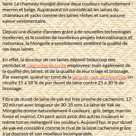
laine. Le chameau mongol donne deux couleurs naturellement :
marron et beige. Auparavant on considérait les laines de
chameaux et yacks comme des laines rêches et sans aucune
valeur vestimentaire.
Depuis une dizaine d’années grâce à de nouvelles technologies
modernes, et le soutien de nombreux projets internationaux et
nationaux, la Mongolie a sensiblement amélioré la qualité de
ces deux laines.
En effet, la douceur de ces laines dépend beaucoup des
périodes et
méthodes de tonte
employées; mais également de
la qualité des laines, et de la qualité de leur triage et brossage.
Par exemple, quand on tond de la
laine de yack de Mongolie
, on
récolte 15 à 18 % de pur duvet de laine contre 25 à 30 % de
brossage.
Fibre de duvet de laine de yak est très proche de cachemire, 17-
20 micron avec longueur de 30-35 mm. La laine de Yak de
Mongolie donne naturellement 4 couleurs : gris, beige, marron
foncé et marron. On peut aussi avoir des autres couleurs le
même ton en mélangent ses couleurs. Aujourd’hui, le pur duvet
de yak est considéré comme le rival de la laine cachemire grâce
à sa douceur et son moelleux incomparable.