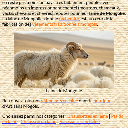
en reste pas moins un pays très faiblement peuplé avec
néanmoins un impressionnant cheptel (moutons, chameaux,
yacks, chevaux et chèvres) réputés pour leur
laine de Mongolie
.
La laine de Mongolie, dont le
cachemire
, est au cœur de la
fabrication des
vêtements traditionnels mongols
.
Laine de Mongolie
Retrouvez tous nos
vêtements en laine
dans la
boutique
d'Artisans Mogols.
Choisissez parmi nos catégories :
Chaussettes en laine
|
Plaids
en laine
|
Chausson en laine
|
Accessoires en Laine