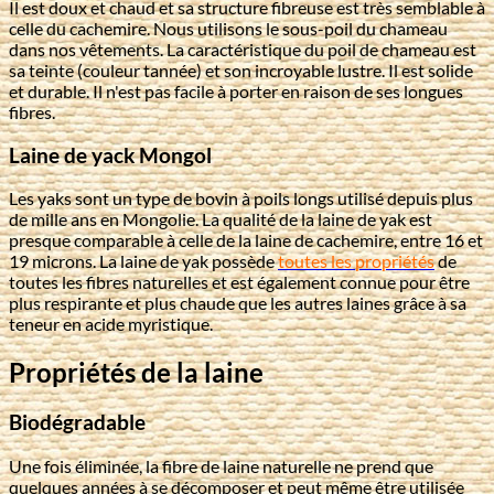
Il est doux et chaud et sa structure fibreuse est très semblable à
celle du cachemire. Nous utilisons le sous-poil du chameau
dans nos vêtements. La caractéristique du poil de chameau est
sa teinte (couleur tannée) et son incroyable lustre. Il est solide
et durable. Il n'est pas facile à porter en raison de ses longues
fibres.
Laine de yack Mongol
Les yaks sont un type de bovin à poils longs utilisé depuis plus
de mille ans en Mongolie. La qualité de la laine de yak est
presque comparable à celle de la laine de cachemire, entre 16 et
19 microns. La laine de yak possède
toutes les propriétés
de
toutes les fibres naturelles et est également connue pour être
plus respirante et plus chaude que les autres laines grâce à sa
teneur en
acide myristique
.
Propriétés de la laine
Biodégradable
Une fois éliminée, la fibre de laine naturelle ne prend que
quelques années à se décomposer et peut même être utilisée