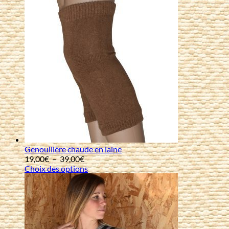
Genouillère chaude en laine
Plage
19,00
€
–
39,00
€
de
Choix des options
prix :
19,00€
à
39,00€