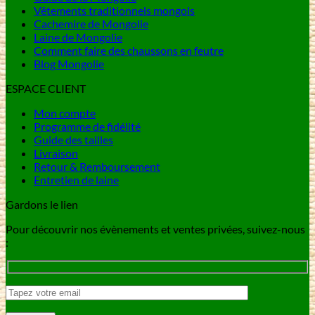
Vêtements traditionnels mongols
Cachemire de Mongolie
Laine de Mongolie
Comment faire des chaussons en feutre
Blog Mongolie
ESPACE CLIENT
Mon compte
Programme de fidélité
Guide des tailles
Livraison
Retour & Remboursement
Entretien de laine
Gardons le lien
Pour découvrir nos évènements et ventes privées, suivez-nous
: