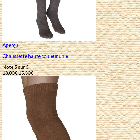
Aperçu
Chaussette haute couleur unie
Note
5
sur 5
Le
Le
18,00
€
15,30
€
prix
prix
initial
actuel
était :
est :
18,00€.
15,30€.