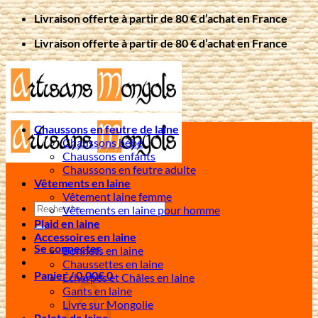
Passer
Livraison offerte à partir de 80 € d’achat en France
au
Livraison offerte à partir de 80 € d’achat en France
contenu
Chaussons en feutre de laine
Chaussons bébé
Chaussons enfants
Chaussons en feutre adulte
Vêtements en laine
Vêtement laine femme
Recherche
Vêtements en laine pour homme
pour :
Plaid en laine
Accessoires en laine
Se connecter
Bonnets en laine
Chaussettes en laine
Panier /
0,00
€
0
Écharpes et Châles en laine
Gants en laine
Livre sur Mongolie
Pelote de laine