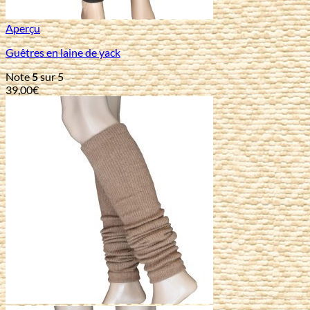
Aperçu
Guêtres en laine de yack
Note
5
sur 5
39,00
€