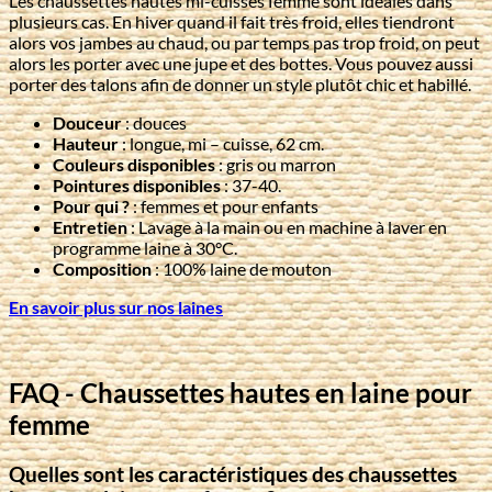
Les
chaussettes hautes mi-cuisses femme
sont idéales dans
plusieurs cas. En hiver quand il fait très froid, elles tiendront
alors vos jambes au chaud, ou par temps pas trop froid, on peut
alors les porter avec une jupe et des bottes. Vous pouvez aussi
porter des talons afin de donner un style plutôt chic et habillé.
Douceur
: douces
Hauteur
: longue, mi – cuisse, 62 cm.
Couleurs disponibles
: gris ou marron
Pointures disponibles
: 37-40.
Pour qui ?
: femmes et pour enfants
Entretien
: Lavage à la main ou en machine à laver en
programme laine à 30°C.
Composition
: 100% laine de mouton
En savoir plus sur nos laines
FAQ - Chaussettes hautes en laine pour
femme
Quelles sont les caractéristiques des chaussettes