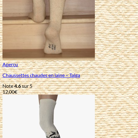
Aperçu
Chaussettes chaudes en laine – Taiga
Note
4.6
sur 5
12,00
€