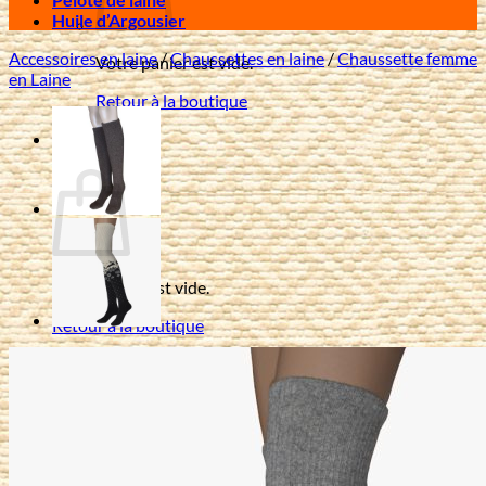
Huile d’Argousier
Accessoires en laine
/
Chaussettes en laine
/
Chaussette femme
Votre panier est vide.
en Laine
Retour à la boutique
0
Panier
Votre panier est vide.
Retour à la boutique
Livraison offerte à partir de 80 € d'achat en France