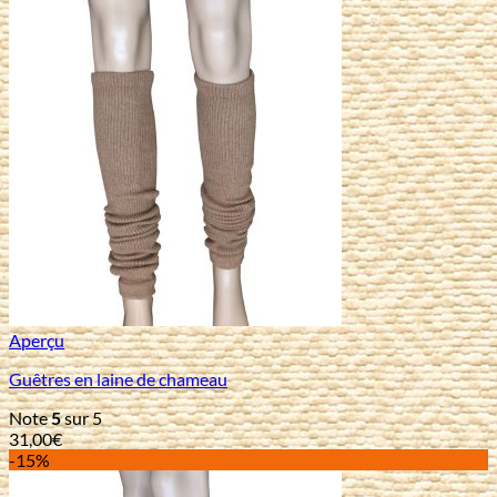
Aperçu
Guêtres en laine de chameau
Note
5
sur 5
31,00
€
-15%