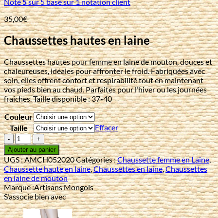
Noté
5
sur 5 basé sur
1
notation client
35,00
€
Chaussettes hautes en laine
Chaussettes hautes
pour femme
en laine de mouton, douces et
chaleureuses, idéales pour affronter le froid. Fabriquées avec
soin, elles offrent confort et respirabilité tout en maintenant
vos pieds bien au chaud. Parfaites pour l’hiver ou les journées
fraîches. Taille disponible : 37-40
Couleur
Effacer
Taille
quantité
de
Ajouter au panier
Chaussettes
UGS :
AMCH052020
Catégories :
Chaussette femme en Laine
,
hautes
Chaussette haute en laine
,
Chaussettes en laine
,
Chaussettes
en
en laine de mouton
laine
Marque :
Artisans Mongols
S’associe bien avec