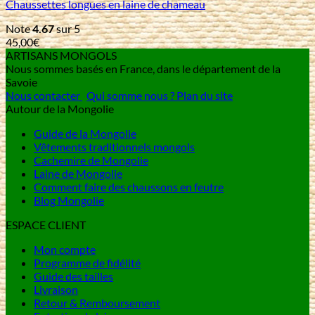
Chaussettes longues en laine de chameau
Note
4.67
sur 5
45,00
€
ARTISANS MONGOLS
Nous sommes basés en France, dans le département de la
Savoie
Nous contacter
Qui somme nous ?
Plan du site
Autour de la Mongolie
Guide de la Mongolie
Vêtements traditionnels mongols
Cachemire de Mongolie
Laine de Mongolie
Comment faire des chaussons en feutre
Blog Mongolie
ESPACE CLIENT
Mon compte
Programme de fidélité
Guide des tailles
Livraison
Retour & Remboursement