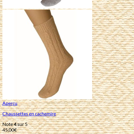
Aperçu
Chaussettes en cachemire
Note
4
sur 5
45,00
€