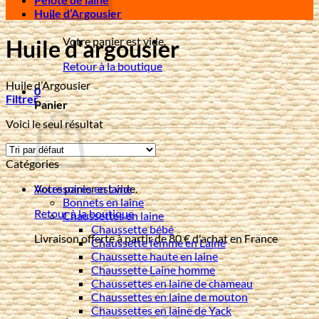
Huile d’Argousier
Votre panier est vide.
Huile d'argousier
Retour à la boutique
Huile d’Argousier
0
Filtrer
Panier
Voici le seul résultat
Catégories
Accessoires en laine
Votre panier est vide.
Bonnets en laine
Retour à la boutique
Chaussettes en laine
Chaussette bébé
Livraison offerte à partir de 80 € d'achat en France
Chaussette femme en Laine
Chaussette haute en laine
Chaussette Laine homme
Chaussettes en laine de chameau
Chaussettes en laine de mouton
Chaussettes en laine de Yack