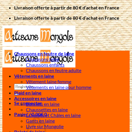
Passer
Livraison offerte à partir de 80 € d’achat en France
au
Livraison offerte à partir de 80 € d’achat en France
contenu
Chaussons en feutre de laine
Chaussons bébé
Chaussons enfants
Chaussons en feutre adulte
Vêtements en laine
Vêtement laine femme
Recherche
Vêtements en laine pour homme
pour :
Plaid en laine
Accessoires en laine
Se connecter
Bonnets en laine
Chaussettes en laine
Panier /
0,00
€
0
Écharpes et Châles en laine
Gants en laine
Livre sur Mongolie
Pelote de laine