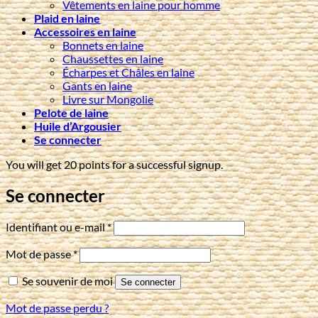
Vêtements en laine pour homme
Plaid en laine
Accessoires en laine
Bonnets en laine
Chaussettes en laine
Écharpes et Châles en laine
Gants en laine
Livre sur Mongolie
Pelote de laine
Huile d’Argousier
Se connecter
You will get 20 points for a successful signup.
Se connecter
Obligatoire
Identifiant ou e-mail
*
Obligatoire
Mot de passe
*
Se souvenir de moi
Se connecter
Mot de passe perdu ?