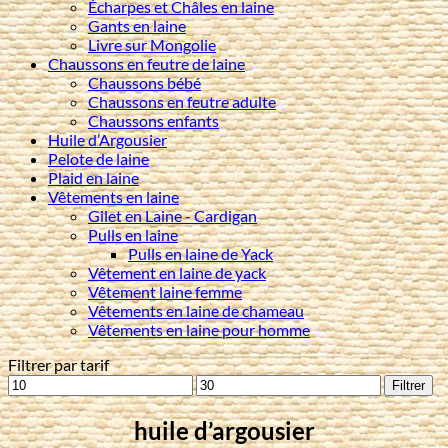
Écharpes et Châles en laine
Gants en laine
Livre sur Mongolie
Chaussons en feutre de laine
Chaussons bébé
Chaussons en feutre adulte
Chaussons enfants
Huile d’Argousier
Pelote de laine
Plaid en laine
Vêtements en laine
Gilet en Laine - Cardigan
Pulls en laine
Pulls en laine de Yack
Vêtement en laine de yack
Vêtement laine femme
Vêtements en laine de chameau
Vêtements en laine pour homme
Filtrer par tarif
Prix
Prix
Filtrer
min
max
huile d’argousier