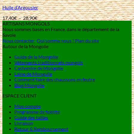
Huile d’Argousier
Plage
17,40
€
–
28,90
€
de
ARTISANS MONGOLS
prix :
Nous sommes basés en France, dans le département de la
17,40€
Savoie
à
Nous contacter
Qui somme nous ?
Plan du site
28,90€
Autour de la Mongolie
Guide de la Mongolie
Vêtements traditionnels mongols
Cachemire de Mongolie
Laine de Mongolie
Comment faire des chaussons en feutre
Blog Mongolie
ESPACE CLIENT
Mon compte
Programme de fidélité
Guide des tailles
Livraison
Retour & Remboursement