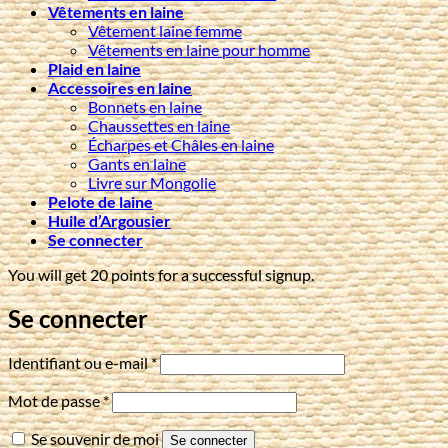
Vêtements en laine
Vêtement laine femme
Vêtements en laine pour homme
Plaid en laine
Accessoires en laine
Bonnets en laine
Chaussettes en laine
Écharpes et Châles en laine
Gants en laine
Livre sur Mongolie
Pelote de laine
Huile d’Argousier
Se connecter
You will get 20 points for a successful signup.
Se connecter
Obligatoire
Identifiant ou e-mail
*
Obligatoire
Mot de passe
*
Se souvenir de moi
Se connecter