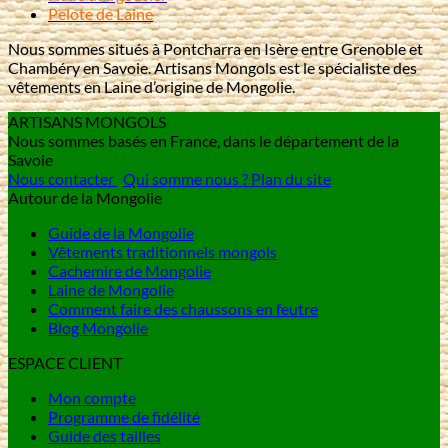
Pelote de Laine
Nous sommes situés à Pontcharra en Isère entre Grenoble et
Chambéry en Savoie. Artisans Mongols est le spécialiste des
vêtements en Laine d’origine de Mongolie.
ARTISANS MONGOLS
Nous sommes basés en France, dans le département de la
Savoie
Nous contacter
Qui somme nous ?
Plan du site
Autour de la Mongolie
Guide de la Mongolie
Vêtements traditionnels mongols
Cachemire de Mongolie
Laine de Mongolie
Comment faire des chaussons en feutre
Blog Mongolie
ESPACE CLIENT
Mon compte
Programme de fidélité
Guide des tailles