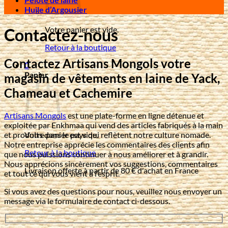
Huile d’Argousier
Votre panier est vide.
Contactez-nous
Retour à la boutique
Contactez Artisans Mongols votre
0
Panier
magasin de vêtements en laine de Yack,
Chameau et Cachemire
Artisans Mongols
est une plate-forme en ligne détenue et
exploitée par Enkhmaa qui vend des articles fabriqués à la main
et produits dans le pays qui reflètent notre culture nomade.
Votre panier est vide.
Notre entreprise apprécie les commentaires des clients afin
Retour à la boutique
que nous puissions continuer à nous améliorer et à grandir.
Nous apprécions sincèrement vos suggestions, commentaires
Livraison offerte à partir de 80 € d'achat en France
et tout ce qui vous vient à l’esprit.
Si vous avez des questions pour nous, veuillez nous envoyer un
message via le formulaire de contact ci-dessous.