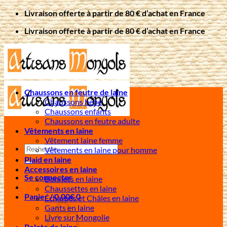
Passer
Livraison offerte à partir de 80 € d’achat en France
au
Livraison offerte à partir de 80 € d’achat en France
contenu
Chaussons en feutre de laine
Chaussons bébé
Chaussons enfants
Chaussons en feutre adulte
Vêtements en laine
Vêtement laine femme
Recherche
Vêtements en laine pour homme
pour :
Plaid en laine
Accessoires en laine
Se connecter
Bonnets en laine
Chaussettes en laine
Panier /
0,00
€
0
Écharpes et Châles en laine
Gants en laine
Livre sur Mongolie
Pelote de laine