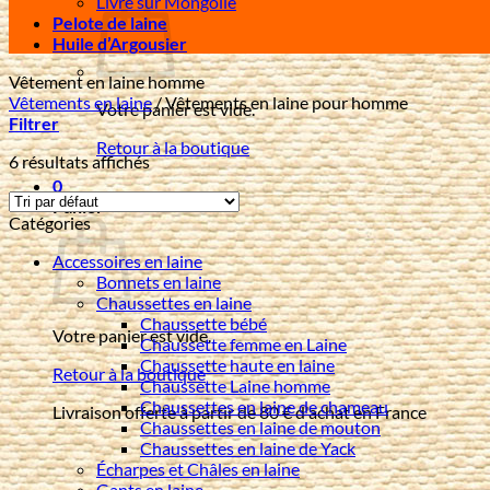
Livre sur Mongolie
Pelote de laine
Huile d’Argousier
Vêtement en laine homme
Vêtements en laine
/
Vêtements en laine pour homme
Votre panier est vide.
Filtrer
Retour à la boutique
6 résultats affichés
0
Panier
Catégories
Accessoires en laine
Bonnets en laine
Chaussettes en laine
Chaussette bébé
Votre panier est vide.
Chaussette femme en Laine
Chaussette haute en laine
Retour à la boutique
Chaussette Laine homme
Chaussettes en laine de chameau
Livraison offerte à partir de 80 € d'achat en France
Chaussettes en laine de mouton
Chaussettes en laine de Yack
Écharpes et Châles en laine
Gants en laine