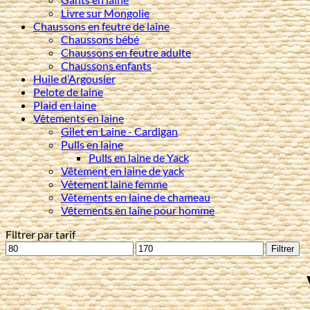
Livre sur Mongolie
Chaussons en feutre de laine
Chaussons bébé
Chaussons en feutre adulte
Chaussons enfants
Huile d’Argousier
Pelote de laine
Plaid en laine
Vêtements en laine
Gilet en Laine - Cardigan
Pulls en laine
Pulls en laine de Yack
Vêtement en laine de yack
Vêtement laine femme
Vêtements en laine de chameau
Vêtements en laine pour homme
Filtrer par tarif
Prix
Prix
Filtrer
min
max