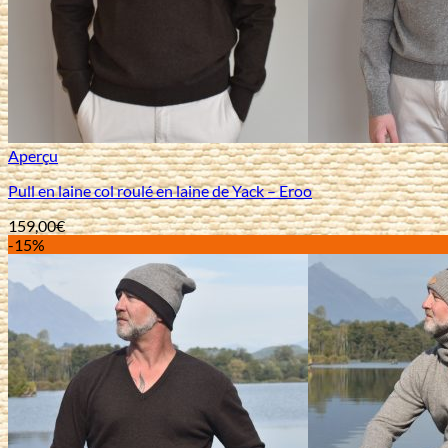
Aperçu
Pull en laine col roulé en laine de Yack – Eroo
159,00
€
-15%