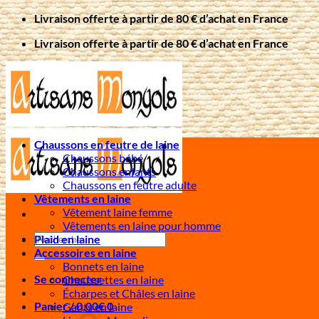
Passer
Livraison offerte à partir de 80 € d’achat en France
au
Livraison offerte à partir de 80 € d’achat en France
contenu
Chaussons en feutre de laine
Chaussons bébé
Chaussons enfants
Chaussons en feutre adulte
Vêtements en laine
Vêtement laine femme
Vêtements en laine pour homme
Recherche
Plaid en laine
pour :
Accessoires en laine
Bonnets en laine
Se connecter
Chaussettes en laine
Écharpes et Châles en laine
Panier /
0,00
€
0
Gants en laine