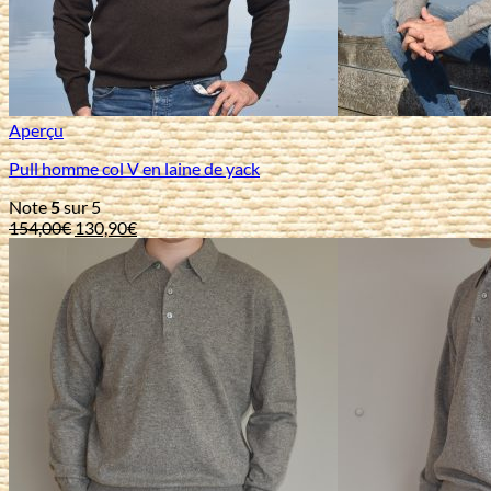
Aperçu
Pull homme col V en laine de yack
Note
5
sur 5
Le
Le
154,00
€
130,90
€
prix
prix
initial
actuel
était :
est :
154,00€.
130,90€.