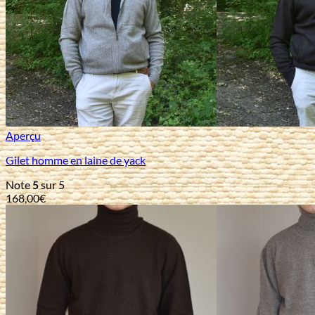
Aperçu
Gilet homme en laine de yack
Note
5
sur 5
168,00
€