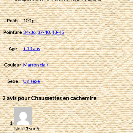
Poids
100 g
Pointure
34-36
,
37-40
,
43-45
Age
+ 13 ans
Couleur
Marron clair
Sexe
Unisexe
2 avis pour
Chaussettes en cachemire
Note
3
sur 5