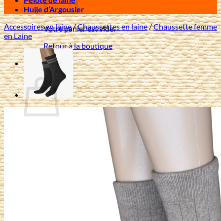
Huile d’Argousier
Accessoires en laine
/
Chaussettes en laine
/
Chaussette femme
Votre panier est vide.
en Laine
Retour à la boutique
0
Panier
Votre panier est vide.
Retour à la boutique
Livraison offerte à partir de 80 € d'achat en France