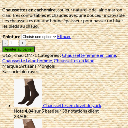
Chaussettes en cachemire
, couleur naturelle de laine marron
clair. Très confortables et chaudes avec une douceur incroyable.
Les chaussettes ont une bonne épaisseur pour passer un hiver
les pieds au chaud.
Effacer
Pointure
quantité
de
Ajouter au panier
Chaussettes
UGS :
chau OM-1
Catégories :
Chaussette femme en Laine
,
en
Chaussette Laine homme
,
Chaussettes en laine
cachemire
Marque :
Artisans Mongols
S’associe bien avec
Chaussettes en duvet de yack
Noté
4.84
sur 5 basé sur
38
notations client
23,90
€