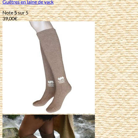
Guêtres en laine de yack
Note
5
sur 5
39,00
€