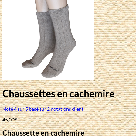
Chaussettes en cachemire
Noté
4
sur 5 basé sur
2
notations client
45,00
€
Chaussette en cachemire