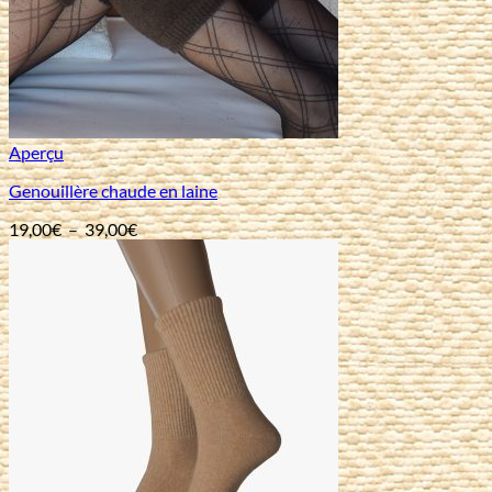
Aperçu
Genouillère chaude en laine
Plage
19,00
€
–
39,00
€
de
prix :
19,00€
à
39,00€