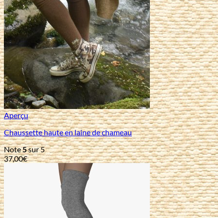
Aperçu
Chaussette haute en laine de chameau
Note
5
sur 5
37,00
€