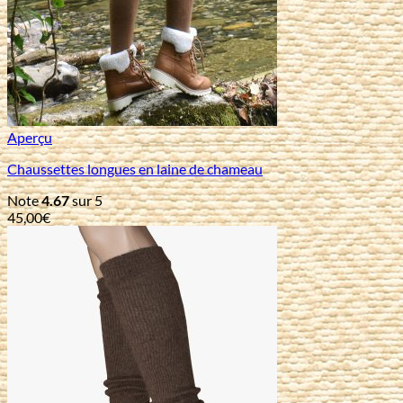
Aperçu
Chaussettes longues en laine de chameau
Note
4.67
sur 5
45,00
€