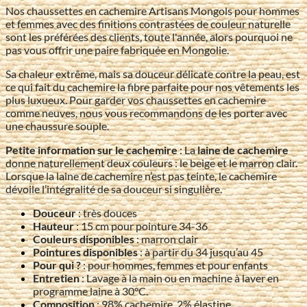
Nos chaussettes en cachemire Artisans Mongols pour hommes
et femmes avec des finitions contrastées de couleur naturelle
sont les préférées des clients, toute l'année, alors pourquoi ne
pas vous offrir une paire fabriquée en Mongolie.
Sa chaleur extrême, mais sa douceur délicate contre la peau, est
ce qui fait du cachemire la fibre parfaite pour nos vêtements les
plus luxueux. Pour garder vos chaussettes en cachemire
comme neuves, nous vous recommandons de les porter avec
une chaussure souple.
Petite information sur le cachemire
: La
laine de cachemire
donne naturellement deux couleurs : le beige et le marron clair.
Lorsque la laine de cachemire n’est pas teinte, le cachemire
dévoile l’intégralité de sa douceur si singulière.
Douceur
: très douces
Hauteur
: 15 cm pour pointure 34-36
Couleurs disponibles
: marron clair
Pointures disponibles
: à partir du 34 jusqu’au 45
Pour qui ?
: pour hommes, femmes et pour enfants
Entretien
: Lavage à la main ou en machine à laver en
programme laine à 30°C.
Composition
: 98% cachemire, 2% élastine.