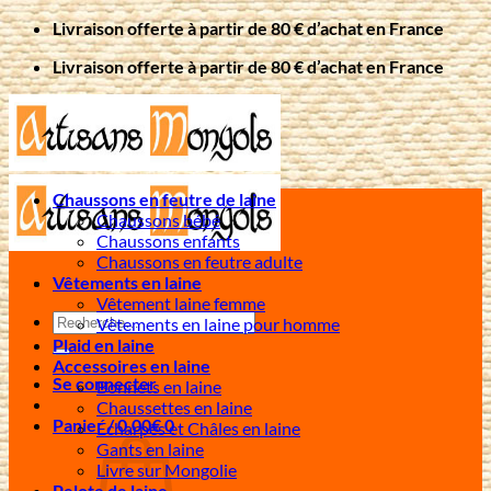
Passer
Livraison offerte à partir de 80 € d’achat en France
au
Livraison offerte à partir de 80 € d’achat en France
contenu
Chaussons en feutre de laine
Chaussons bébé
Chaussons enfants
Chaussons en feutre adulte
Vêtements en laine
Vêtement laine femme
Recherche
Vêtements en laine pour homme
pour :
Plaid en laine
Accessoires en laine
Se connecter
Bonnets en laine
Chaussettes en laine
Panier /
0,00
€
0
Écharpes et Châles en laine
Gants en laine
Livre sur Mongolie
Pelote de laine