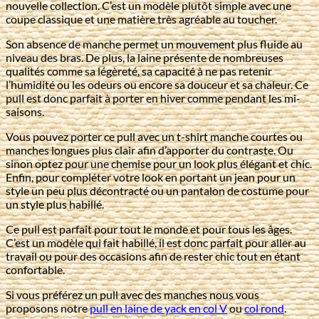
nouvelle collection. C’est un modèle plutôt simple avec une
coupe classique et une matière très agréable au toucher.
Son absence de manche permet un mouvement plus fluide au
niveau des bras. De plus, la laine présente de nombreuses
qualités comme sa légèreté, sa capacité à ne pas retenir
l’humidité ou les odeurs ou encore sa douceur et sa chaleur. Ce
pull est donc parfait à porter en hiver comme pendant les mi-
saisons.
Vous pouvez porter ce pull avec un t-shirt manche courtes ou
manches longues plus clair afin d’apporter du contraste. Ou
sinon optez pour une chemise pour un look plus élégant et chic.
Enfin, pour compléter votre look en portant un jean pour un
style un peu plus décontracté ou un pantalon de costume pour
un style plus habillé.
Ce pull est parfait pour tout le monde et pour tous les âges.
C’est un modèle qui fait habillé, il est donc parfait pour aller au
travail ou pour des occasions afin de rester chic tout en étant
confortable.
Si vous préférez un pull avec des manches nous vous
proposons notre
pull en laine de yack en col V
ou
col rond
.