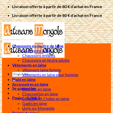
Passer
Livraison offerte à partir de 80 € d’achat en France
au
Livraison offerte à partir de 80 € d’achat en France
contenu
Chaussons en feutre de laine
Chaussons bébé
Chaussons enfants
Chaussons en feutre adulte
Vêtements en laine
Vêtement laine femme
Recherche
Vêtements en laine pour homme
pour :
Plaid en laine
Accessoires en laine
Se connecter
Bonnets en laine
Chaussettes en laine
Panier /
0,00
€
0
Écharpes et Châles en laine
Gants en laine
Livre sur Mongolie
Pelote de laine