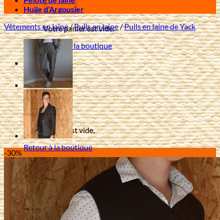
Huile d’Argousier
Vêtements en laine
/
Pulls en laine
/
Pulls en laine de Yack
Votre panier est vide.
Retour à la boutique
0
Panier
Votre panier est vide.
Retour à la boutique
-30%
Livraison offerte à partir de 80 € d'achat en France