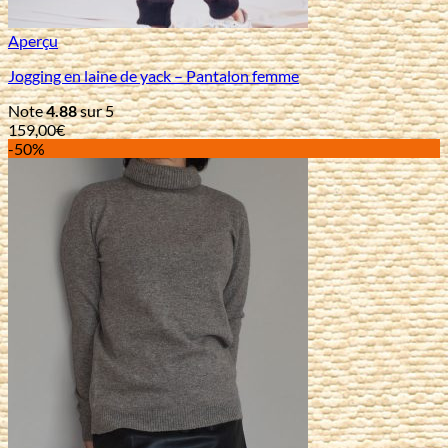
Aperçu
Jogging en laine de yack – Pantalon femme
Note
4.88
sur 5
159,00
€
-50%