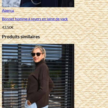
Aperçu
Bonnet homme à revers en laine de yack
43,50
€
Produits similaires