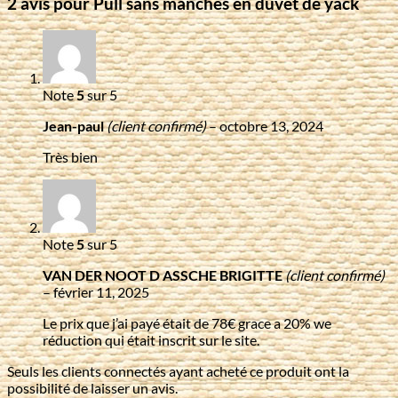
2 avis pour
Pull sans manches en duvet de yack
Note
5
sur 5
Jean-paul
(client confirmé)
–
octobre 13, 2024
Très bien
Note
5
sur 5
VAN DER NOOT D ASSCHE BRIGITTE
(client confirmé)
–
février 11, 2025
Le prix que j’ai payé était de 78€ grace a 20% we
réduction qui était inscrit sur le site.
Seuls les clients connectés ayant acheté ce produit ont la
possibilité de laisser un avis.