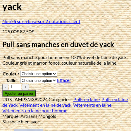
yack
Noté
5
sur 5 basé sur
2
notations client
Le
Le
125,00
€
87,50
€
prix
prix
initial
actuel
Pull sans manches en duvet de yack
était :
est :
125,00€.
87,50€.
Pull sans manche pour homme en 100% duvet de laine de yack.
Couleur gris et marron foncé, couleur naturelle de la laine.
Couleur
Effacer
Taille
quantité
de
Ajouter au panier
Pull
UGS :
AMPSM392024
Catégories :
Pulls en laine
,
Pulls en laine
sans
de Yack
,
Vêtement en laine de yack
,
Vêtements en laine
,
manches
Vêtements en laine pour homme
en
Marque :
Artisans Mongols
duvet
S’associe bien avec
de
yack