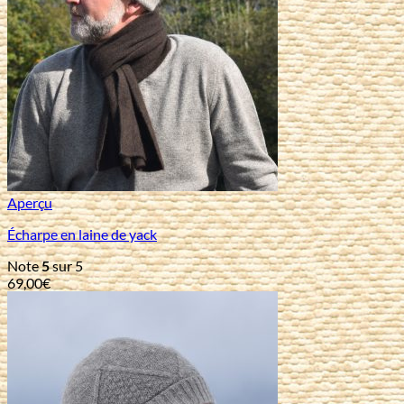
Aperçu
Écharpe en laine de yack
Note
5
sur 5
69,00
€