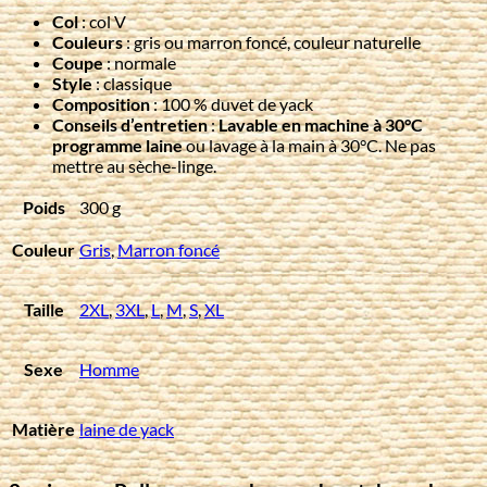
Col
: col V
Couleurs
: gris ou marron foncé, couleur naturelle
Coupe
: normale
Style
: classique
Composition
: 100 % duvet de yack
Conseils d’entretien
:
Lavable en machine à 30°C
programme laine
ou lavage à la main à 30°C. Ne pas
mettre au sèche-linge.
Poids
300 g
Couleur
Gris
,
Marron foncé
Taille
2XL
,
3XL
,
L
,
M
,
S
,
XL
Sexe
Homme
Matière
laine de yack