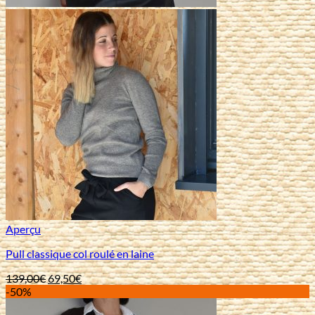
Aperçu
Pull classique col roulé en laine
Le
Le
139,00
€
69,50
€
prix
prix
-50%
initial
actuel