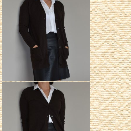
était :
est :
139,00€.
69,50€.