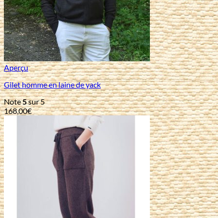
Aperçu
Gilet homme en laine de yack
Note
5
sur 5
168,00
€