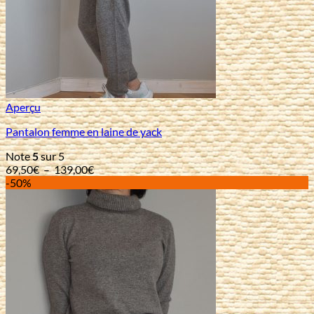
Aperçu
Pantalon femme en laine de yack
Note
5
sur 5
Plage
69,50
€
–
139,00
€
de
-50%
prix :
69,50€
à
139,00€