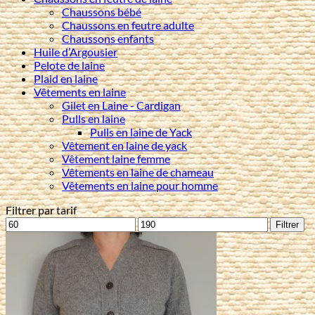
Chaussons bébé
Chaussons en feutre adulte
Chaussons enfants
Huile d’Argousier
Pelote de laine
Plaid en laine
Vêtements en laine
Gilet en Laine - Cardigan
Pulls en laine
Pulls en laine de Yack
Vêtement en laine de yack
Vêtement laine femme
Vêtements en laine de chameau
Vêtements en laine pour homme
Filtrer par tarif
Prix
Prix
Filtrer
min
max