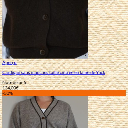
Aperçu
Cardigan sans manches taille cintrée en laine de Yack
Note
5
sur 5
134,00
€
-50%