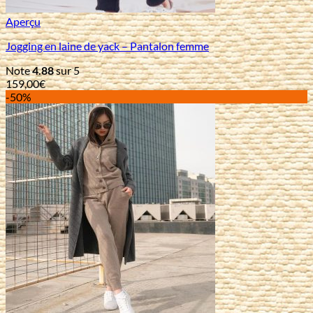
Aperçu
Jogging en laine de yack – Pantalon femme
Note
4.88
sur 5
159,00
€
-50%