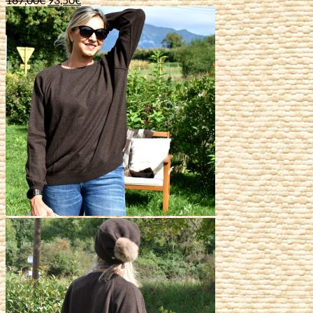
prix
prix
initial
actuel
était :
est :
187,00€.
93,50€.