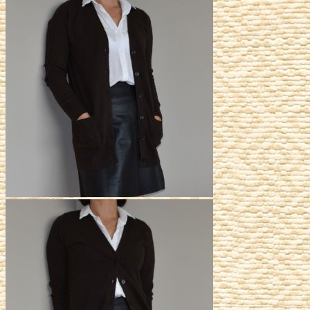
était :
est :
157,00€.
78,50€.