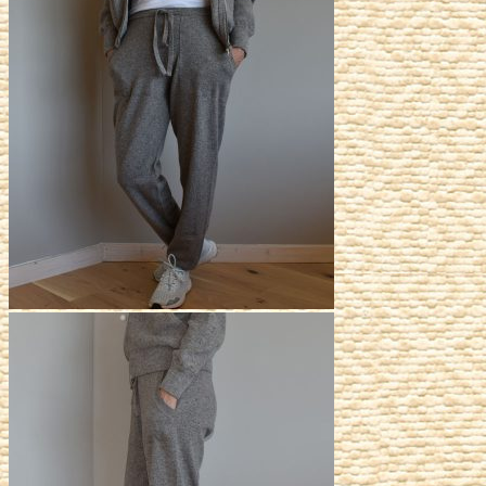
était :
est :
198,00€.
99,00€.