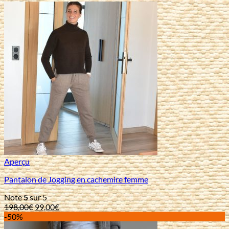
Aperçu
Pantalon de Jogging en cachemire femme
Note
5
sur 5
Le
Le
198,00
€
99,00
€
prix
prix
-50%
initial
actuel