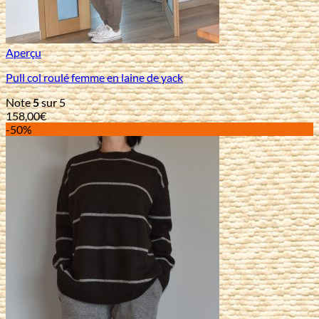
Aperçu
Pull col roulé femme en laine de yack
Note
5
sur 5
158,00
€
-50%