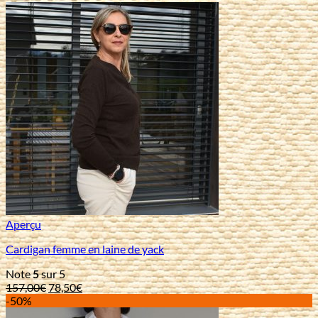
Aperçu
Cardigan femme en laine de yack
Note
5
sur 5
Le
Le
157,00
€
78,50
€
prix
prix
-50%
initial
actuel