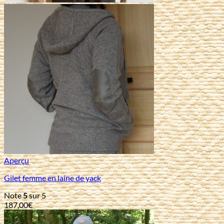
Aperçu
Gilet femme en laine de yack
Note
5
sur 5
187,00
€