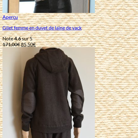
Aperçu
Gilet femme en duvet de laine de yack
Note
4.6
sur 5
Le
Le
171,00
€
85,50
€
prix
prix
initial
actuel
était :
est :
171,00€.
85,50€.