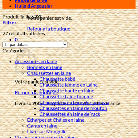
Huile d’Argousier
Produit Taille
/
2XL
Votre panier est vide.
Filtrer
Retour à la boutique
27 résultats affichés
0
Panier
Catégories
Accessoires en laine
Bonnets en laine
Chaussettes en laine
Chaussette bébé
Votre panier est vide.
Chaussette femme en Laine
Chaussette haute en laine
Retour à la boutique
Chaussette Laine homme
Chaussettes en laine de chameau
Livraison offerte à partir de 80 € d'achat en France
Chaussettes en laine de mouton
Chaussettes en laine de Yack
Écharpes et Châles en laine
Gants en laine
Livre sur Mongolie
Chaussons en feutre de laine