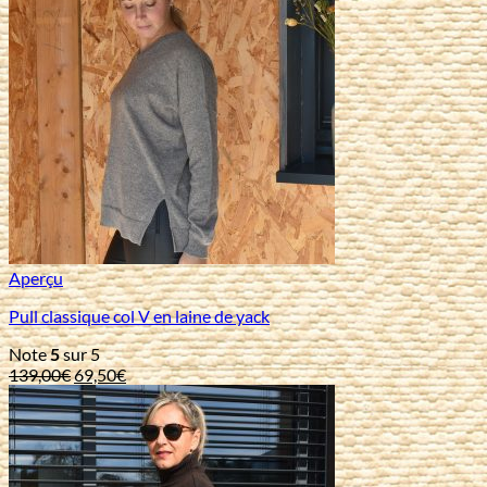
Aperçu
Pull classique col V en laine de yack
Note
5
sur 5
Le
Le
139,00
€
69,50
€
prix
prix
initial
actuel
était :
est :
139,00€.
69,50€.