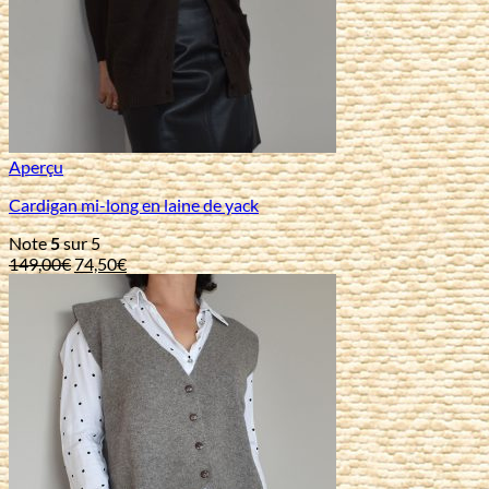
Aperçu
Cardigan mi-long en laine de yack
Note
5
sur 5
Le
Le
149,00
€
74,50
€
prix
prix
initial
actuel
était :
est :
149,00€.
74,50€.