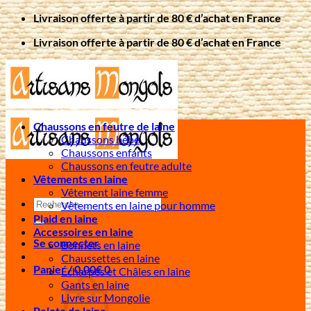
Passer
Livraison offerte à partir de 80 € d’achat en France
au
Livraison offerte à partir de 80 € d’achat en France
contenu
Chaussons en feutre de laine
Chaussons bébé
Chaussons enfants
Chaussons en feutre adulte
Vêtements en laine
Vêtement laine femme
Recherche
Vêtements en laine pour homme
pour :
Plaid en laine
Accessoires en laine
Se connecter
Bonnets en laine
Chaussettes en laine
Panier /
0,00
€
0
Écharpes et Châles en laine
Gants en laine
Livre sur Mongolie
Pelote de laine