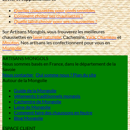
Quelles chaussettes pour pieds sensibles
Comment choisir ses chaussettes ?
Quelle laine choisir pour ses chaussettes ?
Sur Artisans Mongols, vous trouverez les meilleures
chaussettes en
laine naturelle
, Cachemire,
Yack
,
Chameau
et
Mouton
. Nos artisans les confectionnent pour vous en
Mongolie
.
ARTISANS MONGOLS
Nous sommes basés en France, dans le département de la
Savoie
Nous contacter
Qui somme nous ?
Plan du site
Autour de la Mongolie
Guide de la Mongolie
Vêtements traditionnels mongols
Cachemire de Mongolie
Laine de Mongolie
Comment faire des chaussons en feutre
Blog Mongolie
ESPACE CLIENT