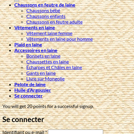
Chaussons en feutre de laine
Chaussons bébé
Chaussons enfants
Chaussons en feutre adulte
Vêtements en laine
Vêtement laine femme
Vêtements en laine pour homme
Plaid en laine
Accessoires en laine
Bonnets en laine
Chaussettes en laine
Écharpes et Châles en laine
Gants en laine
Livre sur Mongolie
Pelote de laine
Huile d’Argousier
Se connecter
You will get 20 points for a successful signup.
Se connecter
Obligatoire
Identifiant ou e-mail
*