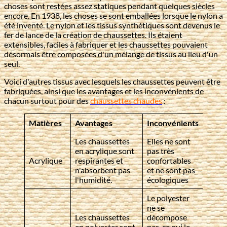
choses sont restées assez statiques pendant quelques siècles
encore. En 1938, les choses se sont emballées lorsque le nylon a
été inventé. Le nylon et les tissus synthétiques sont devenus le
fer de lance de la création de chaussettes. Ils étaient
extensibles, faciles à fabriquer et les chaussettes pouvaient
désormais être composées d'un mélange de tissus au lieu d'un
seul.
Voici d'autres tissus avec lesquels les chaussettes peuvent être
fabriquées, ainsi que les avantages et les inconvénients de
chacun surtout pour des
chaussettes chaudes
:
Matières
Avantages
Inconvénients
Les chaussettes
Elles ne sont
en acrylique sont
pas très
Acrylique
respirantes et
confortables
n'absorbent pas
et ne sont pas
l'humidité.
écologiques
Le polyester
ne se
Les chaussettes
décompose
en polyester sont
pas, ce qui le