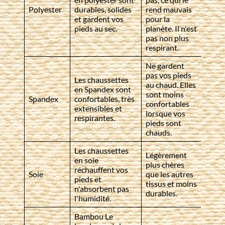
Polyester
durables, solides
rend mauvais
et gardent vos
pour la
pieds au sec.
planète. Il n'est
pas non plus
respirant.
Ne gardent
pas vos pieds
Les chaussettes
au chaud. Elles
en Spandex sont
sont moins
Spandex
confortables, très
confortables
extensibles et
lorsque vos
respirantes.
pieds sont
chauds.
Les chaussettes
Légèrement
en soie
plus chères
réchauffent vos
Soie
que les autres
pieds et
tissus et moins
n'absorbent pas
durables.
l'humidité.
Bambou Le