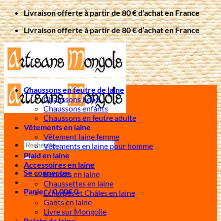
Passer
Livraison offerte à partir de 80 € d’achat en France
au
Livraison offerte à partir de 80 € d’achat en France
contenu
Chaussons en feutre de laine
Chaussons bébé
Chaussons enfants
Chaussons en feutre adulte
Vêtements en laine
Vêtement laine femme
Recherche
Vêtements en laine pour homme
pour :
Plaid en laine
Accessoires en laine
Se connecter
Bonnets en laine
Chaussettes en laine
Panier /
0,00
€
0
Écharpes et Châles en laine
Gants en laine
Livre sur Mongolie
Pelote de laine