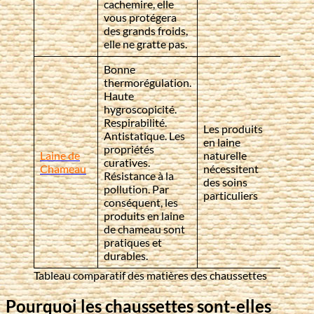
cachemire, elle
vous protégera
des grands froids,
elle ne gratte pas.
Bonne
thermorégulation.
Haute
hygroscopicité.
Respirabilité.
Les produits
Antistatique. Les
en laine
propriétés
Laine de
naturelle
curatives.
Chameau
nécessitent
Résistance à la
des soins
pollution. Par
particuliers
conséquent, les
produits en laine
de chameau sont
pratiques et
durables.
Tableau comparatif des matières des chaussettes
Pourquoi les chaussettes sont-elles