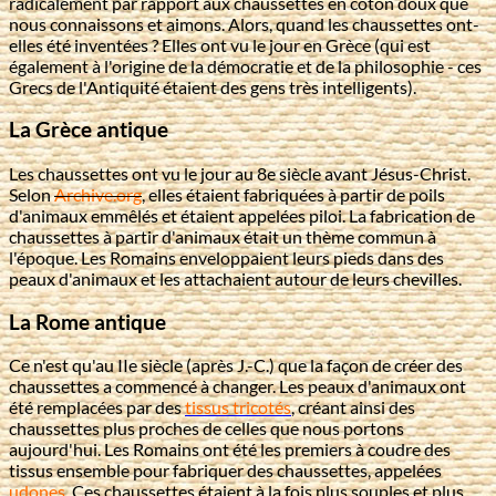
radicalement par rapport aux chaussettes en coton doux que
nous connaissons et aimons. Alors, quand les chaussettes ont-
elles été inventées ? Elles ont vu le jour en Grèce (qui est
également à l'origine de la démocratie et de la philosophie - ces
Grecs de l'Antiquité étaient des gens très intelligents).
La Grèce antique
Les chaussettes ont vu le jour au 8e siècle avant Jésus-Christ.
Selon
Archive.org
, elles étaient fabriquées à partir de poils
d'animaux emmêlés et étaient appelées piloi. La fabrication de
chaussettes à partir d'animaux était un thème commun à
l'époque. Les Romains enveloppaient leurs pieds dans des
peaux d'animaux et les attachaient autour de leurs chevilles.
La Rome antique
Ce n'est qu'au IIe siècle (après J.-C.) que la façon de créer des
chaussettes a commencé à changer. Les peaux d'animaux ont
été remplacées par des
tissus tricotés
, créant ainsi des
chaussettes plus proches de celles que nous portons
aujourd'hui. Les Romains ont été les premiers à coudre des
tissus ensemble pour fabriquer des chaussettes, appelées
udones
. Ces chaussettes étaient à la fois plus souples et plus