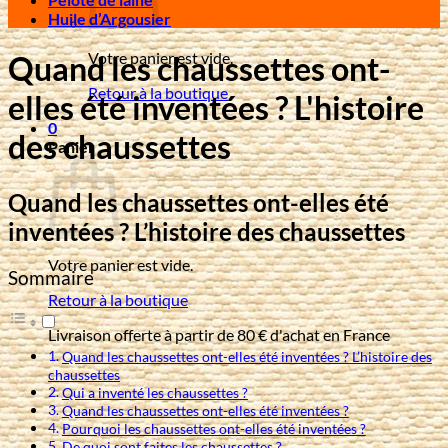
Huile d’Argousier
Votre panier est vide.
Quand les chaussettes ont-
Retour à la boutique
elles été inventées ? L'histoire
0
des chaussettes
Panier
Quand les chaussettes ont-elles été
inventées ? L’histoire des chaussettes
Votre panier est vide.
Sommaire
Retour à la boutique
Livraison offerte à partir de 80 € d'achat en France
Quand les chaussettes ont-elles été inventées ? L’histoire des
chaussettes
Qui a inventé les chaussettes ?
Quand les chaussettes ont-elles été inventées ?
Pourquoi les chaussettes ont-elles été inventées ?
De quoi sont faites les chaussettes ?