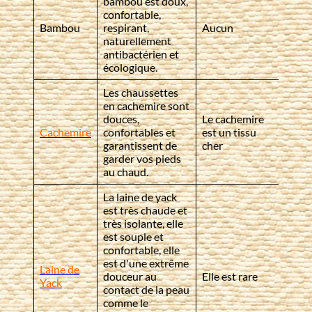
bambou est doux,
confortable,
Bambou
respirant,
Aucun
naturellement
antibactérien et
écologique.
Les chaussettes
en cachemire sont
douces,
Le cachemire
Cachemire
confortables et
est un tissu
garantissent de
cher
garder vos pieds
au chaud.
La laine de yack
est très chaude et
très isolante, elle
est souple et
confortable, elle
est d'une extrême
Laine de
douceur au
Elle est rare
Yack
contact de la peau
comme le