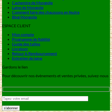
Cachemire de Mongolie
Laine de Mongolie
Comment faire des chaussons en feutre
Blog Mongolie
ESPACE CLIENT
Mon compte
Programme de fidélité
Guide des tailles
Livraison
Retour & Remboursement
Entretien de laine
Gardons le lien
Pour découvrir nos évènements et ventes privées, suivez-nous
: