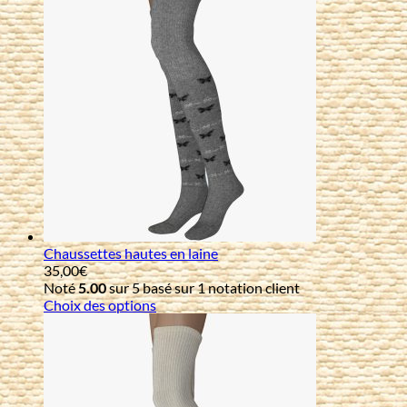
Chaussettes hautes en laine
35,00
€
Noté
5.00
sur 5 basé sur
1
notation client
Choix des options