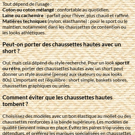
Tout dépend de l’usage :
Coton ou coton mélangé
: confortable au quotidien.
Laine ou cachemire
: parfait pour l’hiver, plus chaud et raffiné.
Matières techniques
(nylon, élasthanne) : pour le sport ou le
maintien, notamment dans les chaussettes de contention ou
les looks athlétiques.
Peut-on porter des chaussettes hautes avec un
short ?
Oui, mais cela dépend du style recherché. Pour un look
sportif
ou rétro
, porter des chaussettes hautes avec un short peut
donner un style assumé (pensez aux skateurs ou aux looks
80s). L’important est l’équilibre : short simple, baskets sobres,
chaussettes graphiques ou unies.
Comment éviter que les chaussettes hautes
tombent ?
Choisissez des modèles avec un bon élastique au mollet ou des
chaussettes renforcées à la bande supérieure. Les modèles de
qualité tiennent mieux en place. Évitez les paires trop usées ou
détendues, et préférez les marques spécialisées en chaussettes