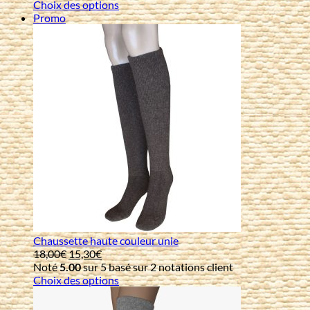
Choix des options
Produit
Promo
en
promotion
Chaussette haute couleur unie
Le
Le
18,00
€
15,30
€
prix
prix
Noté
5.00
sur 5 basé sur
2
notations client
initial
actuel
Choix des options
était :
est :
18,00€.
15,30€.