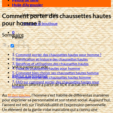
Huile d’Argousier
Comment porter des chaussettes hautes
Votre panier est vide.
pour homme ?
Retour à la boutique
0
Sommaire
Panier
Comment porter des chaussettes hautes pour homme ?
Signification et histoire des chaussettes hautes
Bénéfices et utilisations des chaussettes hautes
Votre panier est vide.
Types de chaussettes hautes pour homme
Comment bien choisir ses chaussettes hautes homme
Retour à la boutique
Comment porter des chaussettes hautes homme
FAQ sur comment porter des chaussettes hautes pour
Livraison offerte à partir de 80 € d'achat en France
homme
Au
fil des siècles
, l'homme s'est habillé de différentes manières
pour exprimer sa personnalité et son statut social. Aujourd'hui,
l'accent est mis sur l'individualité et l'expression personnelle.
Un élément de la garde-robe masculine qui a connu une