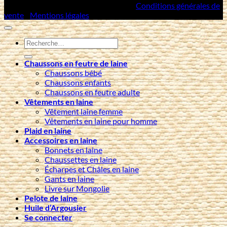
Copyright 2026 ©
Artisans Mongols
/
Conditions générales de
vente
/
Mentions légales
Recherche
pour :
Chaussons en feutre de laine
Chaussons bébé
Chaussons enfants
Chaussons en feutre adulte
Vêtements en laine
Vêtement laine femme
Vêtements en laine pour homme
Plaid en laine
Accessoires en laine
Bonnets en laine
Chaussettes en laine
Écharpes et Châles en laine
Gants en laine
Livre sur Mongolie
Pelote de laine
Huile d’Argousier
Se connecter