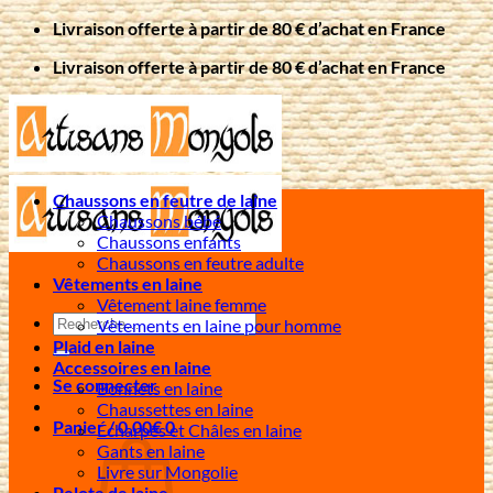
Passer
Livraison offerte à partir de 80 € d’achat en France
au
Livraison offerte à partir de 80 € d’achat en France
contenu
Chaussons en feutre de laine
Chaussons bébé
Chaussons enfants
Chaussons en feutre adulte
Vêtements en laine
Vêtement laine femme
Recherche
Vêtements en laine pour homme
pour :
Plaid en laine
Accessoires en laine
Se connecter
Bonnets en laine
Chaussettes en laine
Panier /
0,00
€
0
Écharpes et Châles en laine
Gants en laine
Livre sur Mongolie
Pelote de laine