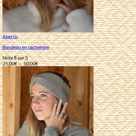
Aperçu
Bandeau en cachemire
Note
5
sur 5
Plage
25,00
€
–
50,00
€
de
prix :
25,00€
à
50,00€