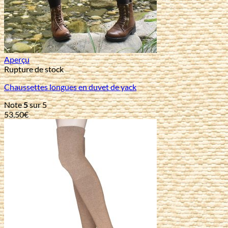
Aperçu
Rupture de stock
Chaussettes longues en duvet de yack
Note
5
sur 5
53,50
€