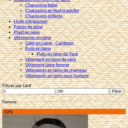
Chaussons bébé
Chaussons en feutre adulte
Chaussons enfants
Huile d’Argousier
Pelote de laine
Plaid en laine
Vêtements en laine
Gilet en Laine - Cardigan
Pulls en laine
Pulls en laine de Yack
Vêtement en laine de yack
Vêtement laine femme
Vêtements en laine de chameau
Vêtements en laine pour homme
Filtrer par tarif
Prix
Prix
Filtrer
min
max
Femme
-50%