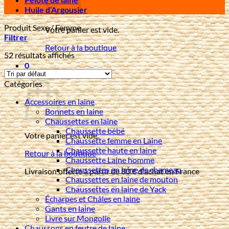
Huile d’Argousier
Produit Sexe
/
Femme
Votre panier est vide.
Filtrer
Retour à la boutique
52 résultats affichés
0
Panier
Catégories
Accessoires en laine
Bonnets en laine
Chaussettes en laine
Chaussette bébé
Votre panier est vide.
Chaussette femme en Laine
Chaussette haute en laine
Retour à la boutique
Chaussette Laine homme
Chaussettes en laine de chameau
Livraison offerte à partir de 80 € d'achat en France
Chaussettes en laine de mouton
Chaussettes en laine de Yack
Écharpes et Châles en laine
Gants en laine
Livre sur Mongolie
Chaussons en feutre de laine