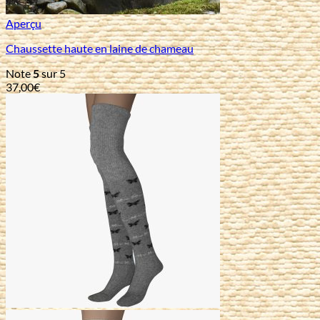
Aperçu
Chaussette haute en laine de chameau
Note
5
sur 5
37,00
€