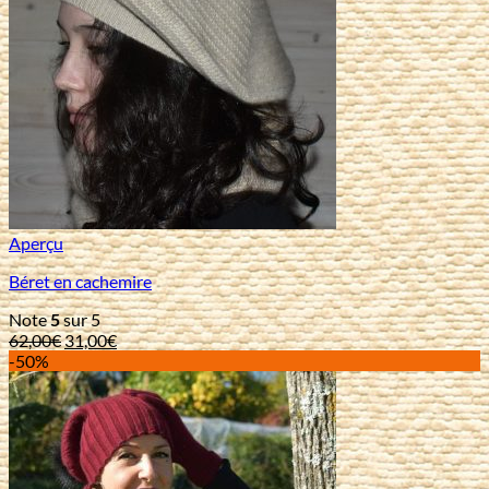
Aperçu
Béret en cachemire
Note
5
sur 5
Le
Le
62,00
€
31,00
€
prix
prix
-50%
initial
actuel
était :
est :
62,00€.
31,00€.