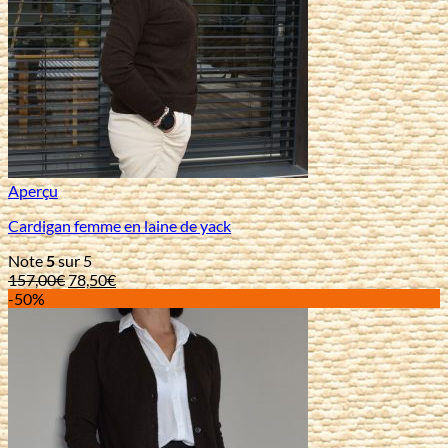
Aperçu
Cardigan femme en laine de yack
Note
5
sur 5
Le
Le
157,00
€
78,50
€
prix
prix
-50%
initial
actuel
était :
est :
157,00€.
78,50€.