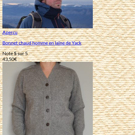
Aperçu
Bonnet chaud homme en laine de Yack
Note
5
sur 5
43,50
€