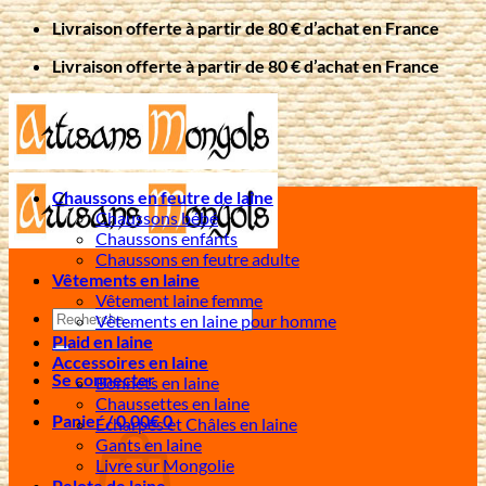
Passer
Livraison offerte à partir de 80 € d’achat en France
au
Livraison offerte à partir de 80 € d’achat en France
contenu
Chaussons en feutre de laine
Chaussons bébé
Chaussons enfants
Chaussons en feutre adulte
Vêtements en laine
Vêtement laine femme
Recherche
Vêtements en laine pour homme
pour :
Plaid en laine
Accessoires en laine
Se connecter
Bonnets en laine
Chaussettes en laine
Panier /
0,00
€
0
Écharpes et Châles en laine
Gants en laine
Livre sur Mongolie
Pelote de laine