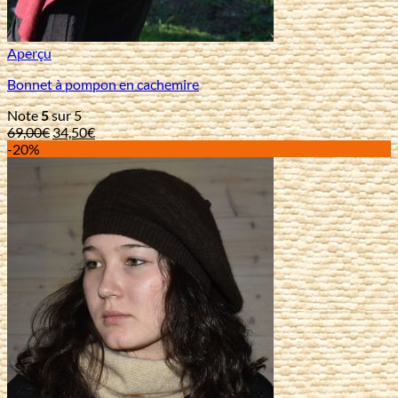
Aperçu
Bonnet à pompon en cachemire
Note
5
sur 5
Le
Le
69,00
€
34,50
€
prix
prix
-20%
initial
actuel
était :
est :
69,00€.
34,50€.