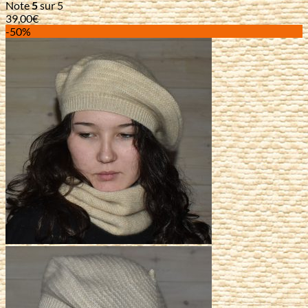
Note
5
sur 5
39,00
€
-50%