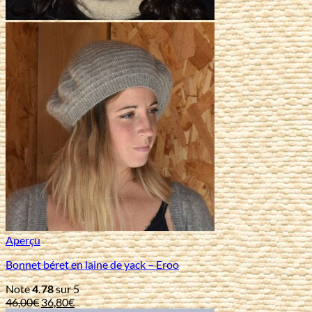
Aperçu
Bonnet béret en laine de yack – Eroo
Note
4.78
sur 5
Le
Le
46,00
€
36,80
€