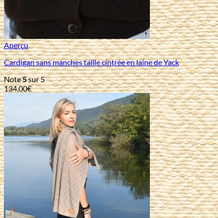
Aperçu
Cardigan sans manches taille cintrée en laine de Yack
Note
5
sur 5
134,00
€