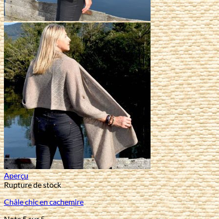
Aperçu
Rupture de stock
Châle chic en cachemire
Note
5
sur 5