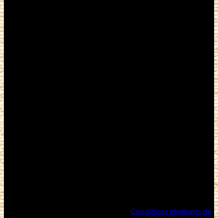
M
Copyright 2026 ©
Artisans Mongols
/
Conditions générales de