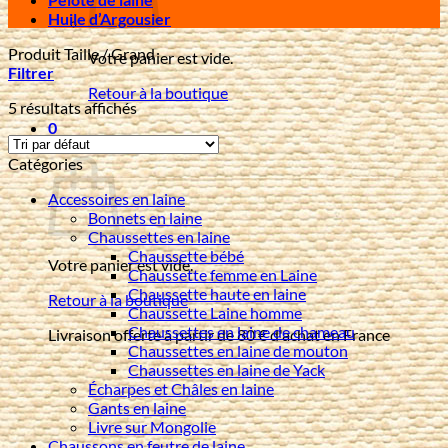
Huile d’Argousier
Produit Taille
/
Grand
Votre panier est vide.
Filtrer
Retour à la boutique
5 résultats affichés
0
Panier
Catégories
Accessoires en laine
Bonnets en laine
Chaussettes en laine
Chaussette bébé
Votre panier est vide.
Chaussette femme en Laine
Chaussette haute en laine
Retour à la boutique
Chaussette Laine homme
Chaussettes en laine de chameau
Livraison offerte à partir de 80 € d'achat en France
Chaussettes en laine de mouton
Chaussettes en laine de Yack
Écharpes et Châles en laine
Gants en laine
Livre sur Mongolie
Chaussons en feutre de laine