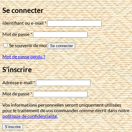
Se connecter
Obligatoire
Identifiant ou e-mail
*
Obligatoire
Mot de passe
*
Se souvenir de moi
Se connecter
Mot de passe perdu ?
S’inscrire
Obligatoire
Adresse e-mail
*
Obligatoire
Mot de passe
*
Vos informations personnelles seront uniquement utilisées
pour le traitement de vos commandes comme décrit dans notre
politique de confidentialité
.
S’inscrire