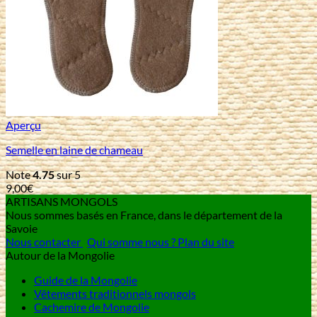
Aperçu
Semelle en laine de chameau
Note
4.75
sur 5
9,00
€
ARTISANS MONGOLS
Nous sommes basés en France, dans le département de la
Savoie
Nous contacter
Qui somme nous ?
Plan du site
Autour de la Mongolie
Guide de la Mongolie
Vêtements traditionnels mongols
Cachemire de Mongolie