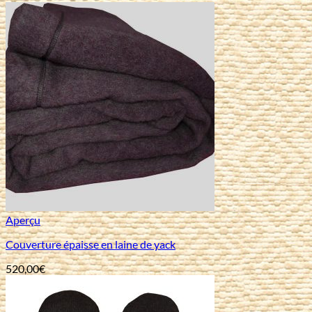
Aperçu
Couverture épaisse en laine de yack
520,00
€