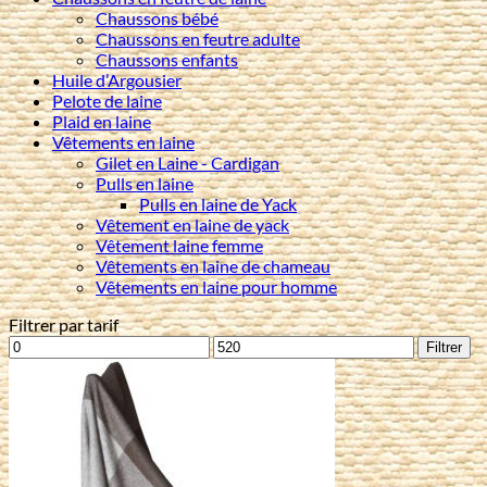
Chaussons bébé
Chaussons en feutre adulte
Chaussons enfants
Huile d’Argousier
Pelote de laine
Plaid en laine
Vêtements en laine
Gilet en Laine - Cardigan
Pulls en laine
Pulls en laine de Yack
Vêtement en laine de yack
Vêtement laine femme
Vêtements en laine de chameau
Vêtements en laine pour homme
Filtrer par tarif
Prix
Prix
Filtrer
min
max