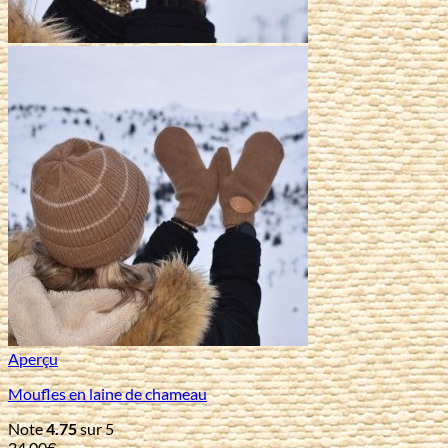
Aperçu
Moufles en laine de chameau
Note
4.75
sur 5
24,00
€