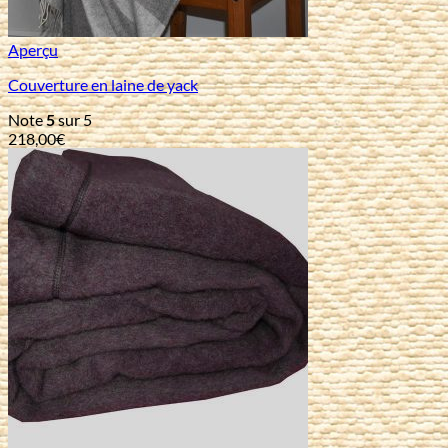
Aperçu
Couverture en laine de yack
Note
5
sur 5
218,00
€