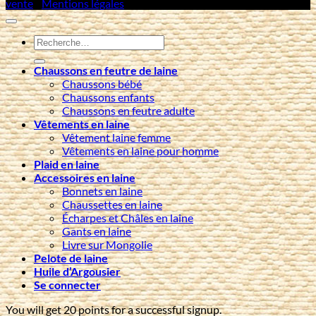
vente
/
Mentions légales
Recherche
pour :
Chaussons en feutre de laine
Chaussons bébé
Chaussons enfants
Chaussons en feutre adulte
Vêtements en laine
Vêtement laine femme
Vêtements en laine pour homme
Plaid en laine
Accessoires en laine
Bonnets en laine
Chaussettes en laine
Écharpes et Châles en laine
Gants en laine
Livre sur Mongolie
Pelote de laine
Huile d’Argousier
Se connecter
You will get 20 points for a successful signup.