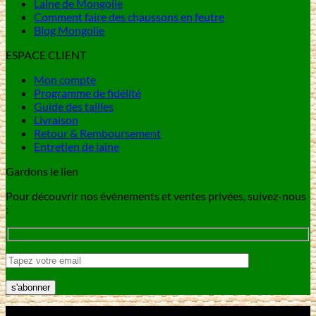
Laine de Mongolie
Comment faire des chaussons en feutre
Blog Mongolie
ESPACE CLIENT
Mon compte
Programme de fidélité
Guide des tailles
Livraison
Retour & Remboursement
Entretien de laine
Gardons le lien
Pour découvrir nos évènements et ventes privées, suivez-nous
:
V