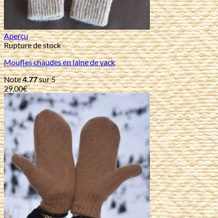
Aperçu
Rupture de stock
Moufles chaudes en laine de yack
Note
4.77
sur 5
29,00
€