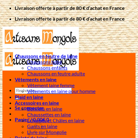
Passer
Livraison offerte à partir de 80 € d’achat en France
au
Livraison offerte à partir de 80 € d’achat en France
contenu
Chaussons en feutre de laine
Chaussons bébé
Chaussons enfants
Chaussons en feutre adulte
Vêtements en laine
Vêtement laine femme
Recherche
Vêtements en laine pour homme
pour :
Plaid en laine
Accessoires en laine
Se connecter
Bonnets en laine
Chaussettes en laine
Panier /
0,00
€
0
Écharpes et Châles en laine
Gants en laine
Livre sur Mongolie
Pelote de laine