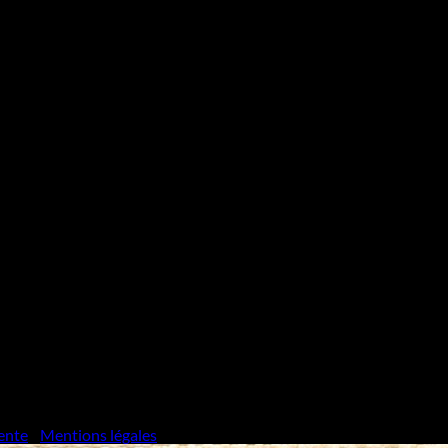
ente
/
Mentions légales