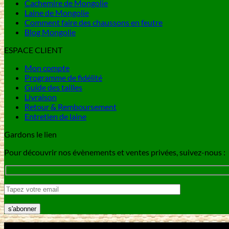
Cachemire de Mongolie
Laine de Mongolie
Comment faire des chaussons en feutre
Blog Mongolie
ESPACE CLIENT
Mon compte
Programme de fidélité
Guide des tailles
Livraison
Retour & Remboursement
Entretien de laine
Gardons le lien
Pour découvrir nos évènements et ventes privées, suivez-nous :