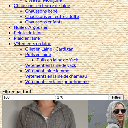
Chaussons en feutre de laine
Chaussons bébé
Chaussons en feutre adulte
Chaussons enfants
Huile d’Argousier
Pelote de laine
Plaid en laine
Vêtements en laine
Gilet en Laine - Cardigan
Pulls en laine
Pulls en laine de Yack
Vêtement en laine de yack
Vêtement laine femme
Vêtements en laine de chameau
Vêtements en laine pour homme
Filtrer par tarif
Prix
Prix
Filtrer
min
max