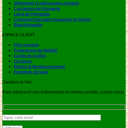
Vêtements traditionnels mongols
Cachemire de Mongolie
Laine de Mongolie
Comment faire des chaussons en feutre
Blog Mongolie
ESPACE CLIENT
Mon compte
Programme de fidélité
Guide des tailles
Livraison
Retour & Remboursement
Entretien de laine
Gardons le lien
Pour découvrir nos évènements et ventes privées, suivez-nous
: