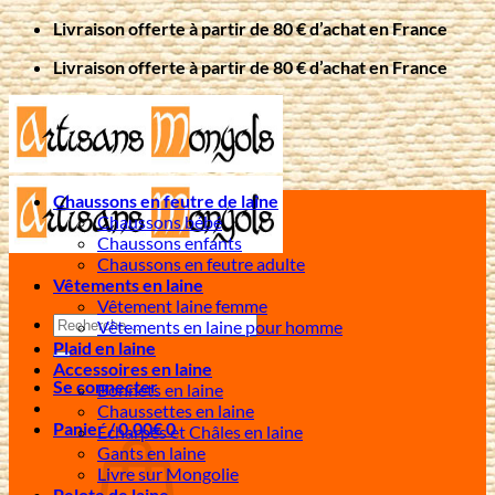
Passer
Livraison offerte à partir de 80 € d’achat en France
au
Livraison offerte à partir de 80 € d’achat en France
contenu
Chaussons en feutre de laine
Chaussons bébé
Chaussons enfants
Chaussons en feutre adulte
Vêtements en laine
Vêtement laine femme
Recherche
Vêtements en laine pour homme
pour :
Plaid en laine
Accessoires en laine
Se connecter
Bonnets en laine
Chaussettes en laine
Panier /
0,00
€
0
Écharpes et Châles en laine
Gants en laine
Livre sur Mongolie
Pelote de laine