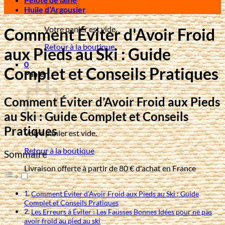
Huile d’Argousier
Votre panier est vide.
Comment Éviter d'Avoir Froid
Retour à la boutique
aux Pieds au Ski : Guide
0
Complet et Conseils Pratiques
Panier
Comment Éviter d’Avoir Froid aux Pieds
au Ski : Guide Complet et Conseils
Pratiques
Votre panier est vide.
Retour à la boutique
Sommaire
Livraison offerte à partir de 80 € d'achat en France
Comment Éviter d’Avoir Froid aux Pieds au Ski : Guide
Complet et Conseils Pratiques
Les Erreurs à Éviter : Les Fausses Bonnes Idées pour ne pas
avoir froid au pied au ski