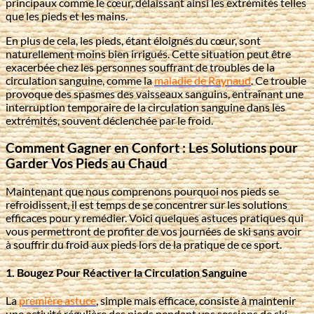
principaux comme le cœur, délaissant ainsi les extrémités telles
que les pieds et les mains.
En plus de cela, les pieds, étant éloignés du cœur, sont
naturellement moins bien irrigués. Cette situation peut être
exacerbée chez les personnes souffrant de troubles de la
circulation sanguine, comme la
maladie de Raynaud
. Ce trouble
provoque des spasmes des vaisseaux sanguins, entraînant une
interruption temporaire de la circulation sanguine dans les
extrémités, souvent déclenchée par le froid.
Comment Gagner en Confort : Les Solutions pour
Garder Vos Pieds au Chaud
Maintenant que nous comprenons pourquoi nos pieds se
refroidissent, il est temps de se concentrer sur les solutions
efficaces pour y remédier. Voici quelques astuces pratiques qui
vous permettront de profiter de vos journées de ski sans avoir
à souffrir du froid aux pieds lors de la pratique de ce sport.
1. Bougez Pour Réactiver la Circulation Sanguine
La
première astuce
, simple mais efficace, consiste à maintenir
une activité régulière des pieds pendant vos sessions de ski.