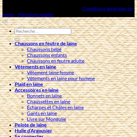
Copyright 2026 ©
Artisans Mongols
/
Conditions générales de
vente
/
Mentions légales
Recherche
pour :
Chaussons en feutre de laine
Chaussons bébé
Chaussons enfants
Chaussons en feutre adulte
Vêtements en laine
Vêtement laine femme
Vêtements en laine pour homme
Plaid en laine
Accessoires en laine
Bonnets en laine
Chaussettes en laine
Écharpes et Châles en laine
Gants en laine
Livre sur Mongolie
Pelote de laine
Huile d’Argousier
Se connecter