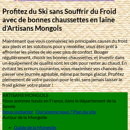
Profitez du Ski sans Souffrir du Froid
avec de bonnes chaussettes en laine
d’Artisans Mongols
Maintenant que vous connaissez les principales causes du froid
aux pieds et les solutions pour y remédier, vous êtes prêt à
affronter les pistes de ski avec plus de confort. Bouger
régulièrement, choisir les bonnes chaussettes, et investir dans
un équipement de qualité sont les clés pour rester au chaud. En
évitant les erreurs courantes, vous maximisez vos chances de
passer une journée agréable, même par temps glacial. Profitez
pleinement de votre passion pour le ski, sans jamais laisser le
froid gâcher votre plaisir !
ARTISANS MONGOLS
Nous sommes basés en France, dans le département de la
Savoie
Nous contacter
Qui somme nous ?
Plan du site
Autour de la Mongolie
Guide de la Mongolie