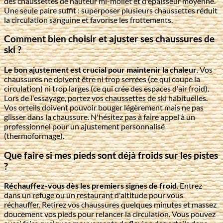
des chaussettes de hauteur mi-mollet et d'épaisseur moyenne.
Une seule paire suffit : superposer plusieurs chaussettes réduit
la circulation sanguine et favorise les frottements.
Comment bien choisir et ajuster ses chaussures de
ski ?
Le bon ajustement est crucial pour maintenir la chaleur
. Vos
chaussures ne doivent être ni trop serrées (ce qui coupe la
circulation) ni trop larges (ce qui crée des espaces d'air froid).
Lors de l'essayage, portez vos chaussettes de ski habituelles.
Vos orteils doivent pouvoir bouger légèrement mais ne pas
glisser dans la chaussure. N'hésitez pas à faire appel à un
professionnel pour un ajustement personnalisé
(thermoformage).
Que faire si mes pieds sont déjà froids sur les pistes
?
Réchauffez-vous dès les premiers signes de froid
. Entrez
dans un refuge ou un restaurant d'altitude pour vous
réchauffer. Retirez vos chaussures quelques minutes et massez
doucement vos pieds pour relancer la circulation. Vous pouvez