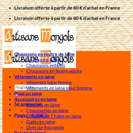
Passer
Livraison offerte à partir de 80 € d’achat en France
au
Livraison offerte à partir de 80 € d’achat en France
contenu
Chaussons en feutre de laine
Chaussons bébé
Chaussons enfants
Chaussons en feutre adulte
Vêtements en laine
Vêtement laine femme
Recherche
Vêtements en laine pour homme
pour :
Plaid en laine
Accessoires en laine
Se connecter
Bonnets en laine
Chaussettes en laine
Panier /
0,00
€
0
Écharpes et Châles en laine
Gants en laine
Livre sur Mongolie
Pelote de laine