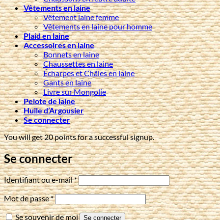
Vêtements en laine
Vêtement laine femme
Vêtements en laine pour homme
Plaid en laine
Accessoires en laine
Bonnets en laine
Chaussettes en laine
Écharpes et Châles en laine
Gants en laine
Livre sur Mongolie
Pelote de laine
Huile d’Argousier
Se connecter
You will get 20 points for a successful signup.
Se connecter
Obligatoire
Identifiant ou e-mail
*
Obligatoire
Mot de passe
*
Se souvenir de moi
Se connecter