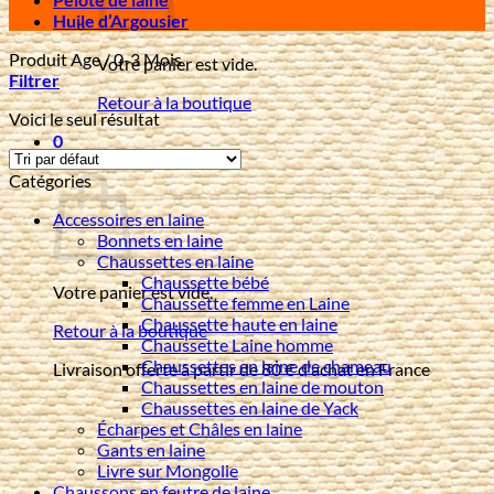
Huile d’Argousier
Produit Age
/
0-3 Mois
Votre panier est vide.
Filtrer
Retour à la boutique
Voici le seul résultat
0
Panier
Catégories
Accessoires en laine
Bonnets en laine
Chaussettes en laine
Chaussette bébé
Votre panier est vide.
Chaussette femme en Laine
Chaussette haute en laine
Retour à la boutique
Chaussette Laine homme
Chaussettes en laine de chameau
Livraison offerte à partir de 80 € d'achat en France
Chaussettes en laine de mouton
Chaussettes en laine de Yack
Écharpes et Châles en laine
Gants en laine
Livre sur Mongolie
Chaussons en feutre de laine