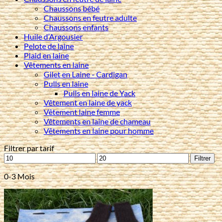
Chaussons bébé
Chaussons en feutre adulte
Chaussons enfants
Huile d’Argousier
Pelote de laine
Plaid en laine
Vêtements en laine
Gilet en Laine - Cardigan
Pulls en laine
Pulls en laine de Yack
Vêtement en laine de yack
Vêtement laine femme
Vêtements en laine de chameau
Vêtements en laine pour homme
Filtrer par tarif
Prix
Prix
Filtrer
min
max
0-3 Mois