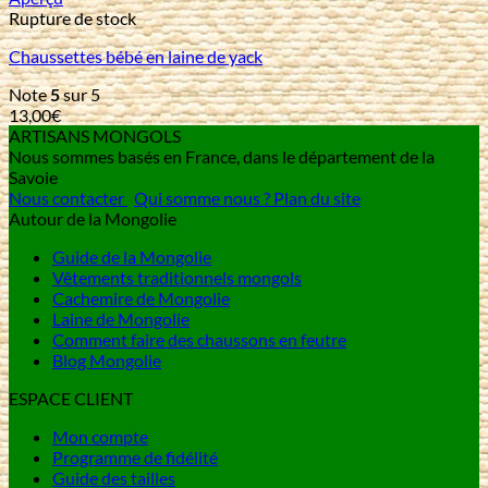
Rupture de stock
Chaussettes bébé en laine de yack
Note
5
sur 5
13,00
€
ARTISANS MONGOLS
Nous sommes basés en France, dans le département de la
Savoie
Nous contacter
Qui somme nous ?
Plan du site
Autour de la Mongolie
Guide de la Mongolie
Vêtements traditionnels mongols
Cachemire de Mongolie
Laine de Mongolie
Comment faire des chaussons en feutre
Blog Mongolie
ESPACE CLIENT
Mon compte
Programme de fidélité
Guide des tailles