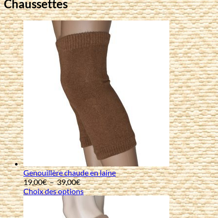
Chaussettes
Genouillère chaude en laine
Plage
19,00
€
–
39,00
€
de
Choix des options
prix :
19,00€