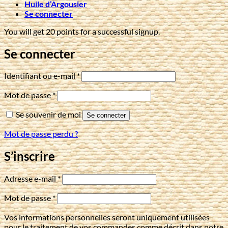
Huile d’Argousier
Se connecter
You will get 20 points for a successful signup.
Se connecter
Obligatoire
Identifiant ou e-mail
*
Obligatoire
Mot de passe
*
Se souvenir de moi
Se connecter
Mot de passe perdu ?
S’inscrire
Obligatoire
Adresse e-mail
*
Obligatoire
Mot de passe
*
Vos informations personnelles seront uniquement utilisées
pour le traitement de vos commandes comme décrit dans notre