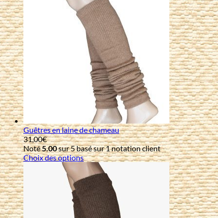
à
39,00€
Guêtres en laine de chameau
31,00
€
Noté
5.00
sur 5 basé sur
1
notation client
Choix des options