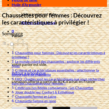
Huile d’Argousier
Chaussettes pour femmes : Découvrez
Votre panier est vide.
les caractéristiques à privilégier !
Retour à la boutique
0
Sommaire
Panier
Chaussettes pour femmes : Découvrez les caractéristiques à
privilégier !
Le monde coloré des chaussettes : explorer les différents
Votre panier est vide.
types
Critères et caractéristiques essentielles : sélectionner la
Retour à la boutique
bonne paire de chaussette
FAQ : Quelles sont les caractéristiques que vous recherchez
Livraison offerte à partir de 80 € d'achat en France
dans des chaussettes pour femmes ?
Célébrons nos fidèles compagnons : Les Chaussettes
Jouer double jeu: Confort & Esthétique
Chaussette femme en Laine
Chaussette Femme en laine