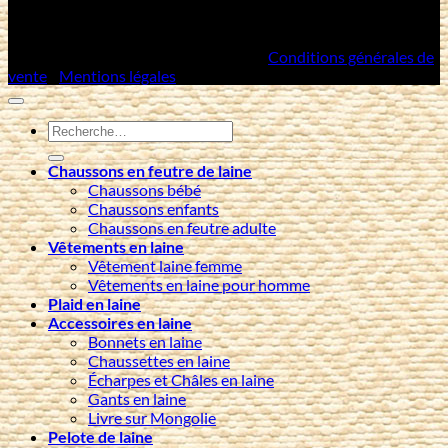
Copyright 2026 ©
Artisans Mongols
/
Conditions générales de
vente
/
Mentions légales
Recherche
pour :
Chaussons en feutre de laine
Chaussons bébé
Chaussons enfants
Chaussons en feutre adulte
Vêtements en laine
Vêtement laine femme
Vêtements en laine pour homme
Plaid en laine
Accessoires en laine
Bonnets en laine
Chaussettes en laine
Écharpes et Châles en laine
Gants en laine
Livre sur Mongolie
Pelote de laine