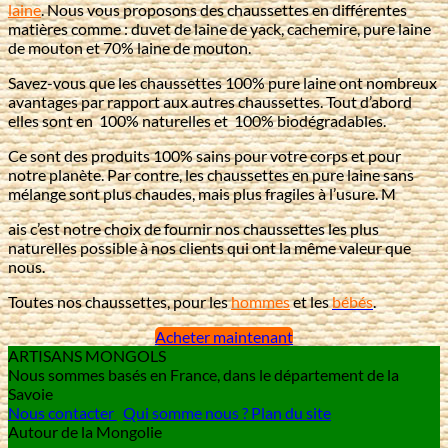
laine
. Nous vous proposons des chaussettes en différentes
matières comme : duvet de laine de yack, cachemire, pure laine
de mouton et 70% laine de mouton.
Savez-vous que les chaussettes 100% pure laine ont nombreux
avantages par rapport aux autres chaussettes. Tout d’abord
elles sont en 100% naturelles et 100% biodégradables.
Ce sont des produits 100% sains pour votre corps et pour
notre planète. Par contre, les chaussettes en pure laine sans
mélange sont plus chaudes, mais plus fragiles à l’usure. M
ais c’est notre choix de fournir nos chaussettes les plus
naturelles possible à nos clients qui ont la même valeur que
nous.
Toutes nos chaussettes
, pour les
hommes
et les
bébés
.
Acheter maintenant
ARTISANS MONGOLS
Nous sommes basés en France, dans le département de la
Savoie
Nous contacter
Qui somme nous ?
Plan du site
Autour de la Mongolie