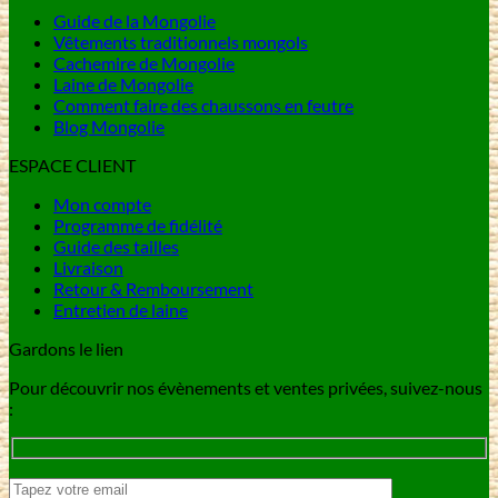
Guide de la Mongolie
Vêtements traditionnels mongols
Cachemire de Mongolie
Laine de Mongolie
Comment faire des chaussons en feutre
Blog Mongolie
ESPACE CLIENT
Mon compte
Programme de fidélité
Guide des tailles
Livraison
Retour & Remboursement
Entretien de laine
Gardons le lien
Pour découvrir nos évènements et ventes privées, suivez-nous
: