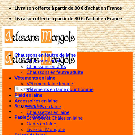
Passer
Livraison offerte à partir de 80 € d’achat en France
au
Livraison offerte à partir de 80 € d’achat en France
contenu
Chaussons en feutre de laine
Chaussons bébé
Chaussons enfants
Chaussons en feutre adulte
Vêtements en laine
Vêtement laine femme
Recherche
Vêtements en laine pour homme
pour :
Plaid en laine
Accessoires en laine
Se connecter
Bonnets en laine
Chaussettes en laine
Panier /
0,00
€
0
Écharpes et Châles en laine
Gants en laine
Livre sur Mongolie
Pelote de laine