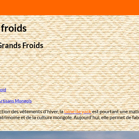
 froids
Grands Froids
roid
 Artisans Mongols
tion des vêtements d'hiver, la
laine de yack
est pourtant une matiè
patrimoine et de la culture mongole. Aujourd'hui, elle permet de fabr