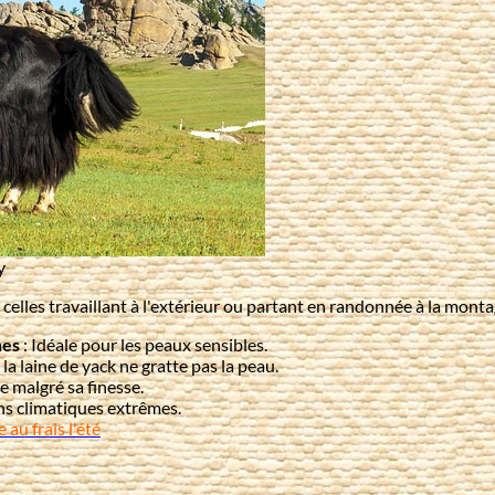
y
à celles travaillant à l'extérieur ou partant en randonnée à la mo
nes
: Idéale pour les peaux sensibles.
la laine de yack ne gratte pas la peau.
te malgré sa finesse.
ons climatiques extrêmes.
 au frais l'été