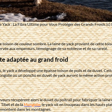
e Yack : La Fibre Ultime pour Vous Protéger des Grands Froids (c)
e toison de couleur sombre. La laine de yack provient de cette tois
éservée aux empereurs, témoignage de sa noblesse et de sa rareté.
te adaptée au grand froid
e yack a développé une épaisse toison de poils et de duvet. Cette to
Mongolie ou un poncho en duvet de yack auront la même action prote
eurs récupèrent alors le duvet du poitrail pour fabriquer la laine d
 Tibet et de la
Mongolie
, le yack vit en troupeau dans les hauts pl
s remontent dans les montagnes.