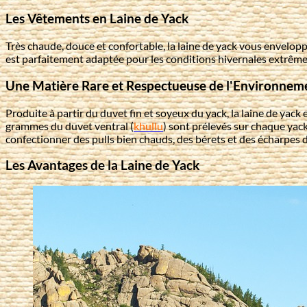
Les Vêtements en Laine de Yack
Très chaude, douce et confortable, la laine de yack vous enveloppe 
est parfaitement adaptée pour les conditions hivernales extrême
Une Matière Rare et Respectueuse de l'Environnem
Produite à partir du duvet fin et soyeux du yack, la laine de yac
grammes du duvet ventral (
khullu
) sont prélevés sur chaque yack
confectionner des pulls bien chauds, des bérets et des écharpes 
Les Avantages de la Laine de Yack