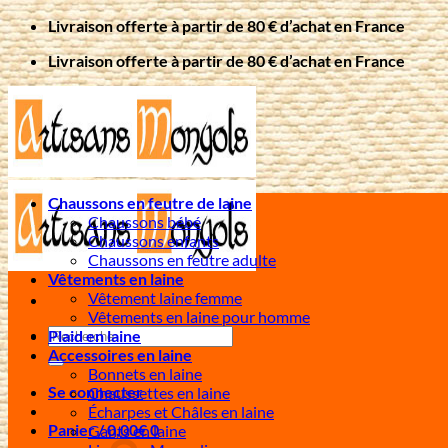
Passer
Livraison offerte à partir de 80 € d’achat en France
au
Livraison offerte à partir de 80 € d’achat en France
contenu
Chaussons en feutre de laine
Chaussons bébé
Chaussons enfants
Chaussons en feutre adulte
Vêtements en laine
Vêtement laine femme
Vêtements en laine pour homme
Recherche
Plaid en laine
pour :
Accessoires en laine
Bonnets en laine
Se connecter
Chaussettes en laine
Écharpes et Châles en laine
Panier /
0,00
€
0
Gants en laine