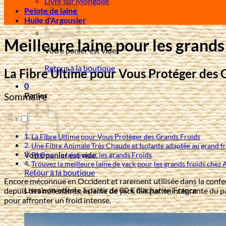
Livre sur Mongolie
Pelote de laine
Huile d’Argousier
Meilleure laine pour les grands
Votre panier est vide.
Retour à la boutique
La Fibre Ultime pour Vous Protéger des 
0
Panier
Sommaire
La Fibre Ultime pour Vous Protéger des Grands Froids
Une Fibre Animale Très Chaude et Isolante adaptée au grand f
Votre panier est vide.
FAQ sur la laine pour les grands Froids
Trouvez la meilleure laine de yack pour les grands froids chez
Retour à la boutique
Encore méconnue en Occident et rarement utilisée dans la confec
Livraison offerte à partir de 80 € d'achat en France
depuis des millénaires, la laine de yack fait partie intégrante du 
pour affronter un
froid intense
.