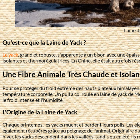
Laine d
Qu'est-ce que la Laine de Yack ?
Le yack
, grand et robuste, s'apparente à un bison avec une épaiss
isolantes et thermorégulatrices. En Chine, elle était autrefois r
Une Fibre Animale Très Chaude et Isolan
Pour se protéger du froid extrême des hauts plateaux himalayens, l
température corporelle. Un pull à col roulé en laine de yack de 
le froid intense et l'humidité.
L'Origine de la Laine de Yack
Chaque printemps, les yacks muent et perdent leurs poils. Les élev
également récupérés grâce au peignage de l'animal. Originaire du
hiver, les yacks descendent dans les vallées, tandis qu'en été, il