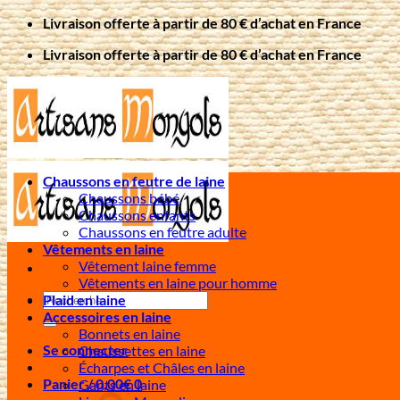
Passer
Livraison offerte à partir de 80 € d’achat en France
au
Livraison offerte à partir de 80 € d’achat en France
contenu
Chaussons en feutre de laine
Chaussons bébé
Chaussons enfants
Chaussons en feutre adulte
Vêtements en laine
Vêtement laine femme
Vêtements en laine pour homme
Recherche
Plaid en laine
pour :
Accessoires en laine
Bonnets en laine
Se connecter
Chaussettes en laine
Écharpes et Châles en laine
Panier /
0,00
€
0
Gants en laine