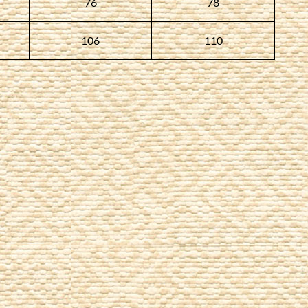
76
78
106
110