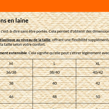
ns en laine
, c'est-à-dire sans être portés. Cela permet d'obtenir des dimensions
élastique au niveau de la taille
, offrant une flexibilité supplémen
la taille selon votre confort.
ement extensible
. Cela signifie qu'elle peut s'étirer légèrement av
M
L
XL
36/38
38/40
40/42
38
40
42
46
48
50