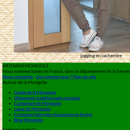
jogging en cachemire
ARTISANS MONGOLS
Nous sommes basés en France, dans le département de la Savo
Nous contacter
Qui somme nous ?
Plan du site
Autour de la Mongolie
Guide de la Mongolie
Vêtements traditionnels mongols
Cachemire de Mongolie
Laine de Mongolie
Comment faire des chaussons en feutre
Blog Mongolie
ESPACE CLIENT