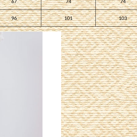
67
74
74
96
101
103