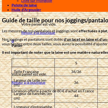
Livre sur Mongolie
Pelote de laine
Huile d’Argousier
Guide de taille pour nos joggings/pantalo
Votre panier est vide.
Les mesures de nos pantalons et joggings sont
effectuées à plat
Retour à la boutique
Nos joggings et pantalons sont dotés
d'un lacet en laine et d'un 
0
vous hésitez entre deux tailles, vous aurez la possibilité d'ajuster 
Panier
Il est important de noter que la laine est une matière naturell
S
Taille Française
34/36
Votre panier est vide.
Largeur de taille (en
36
Retour à la boutique
cm)
Livraison offerte à partir de 80 € d'achat en France
Largeur de hanches (en
44
cm)
Longueur d’entrejambe