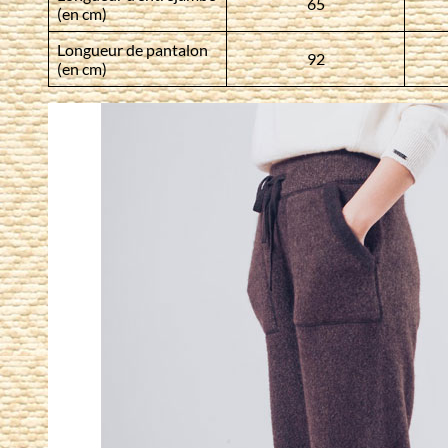
65
(en cm)
Longueur de pantalon
92
(en cm)